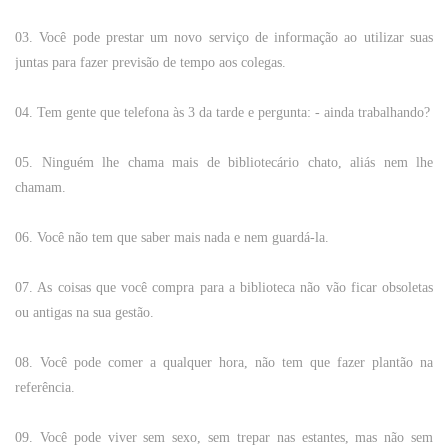
03.
Você
pode
prestar
um
novo
serviço
de
informação
ao
utilizar
suas
juntas
para
fazer
previsão
de tempo aos colegas.
04. Tem
gente
que
telefona às 3 da
tarde
e
pergunta
: -
ainda
trabalhando?
05.
Ninguém
lhe
chama
mais
de
bibliotecário
chato, aliás
nem
lhe
chamam.
06.
Você
não
tem
que
saber
mais
nada
e
nem
guardá-la.
07. As
coisas
que
você
compra
para
a
biblioteca
não
vão
ficar
obsoletas
ou antigas na
sua
gestão
.
08.
Você
pode comer a qualquer hora,
não
tem
que
fazer
plantão na
referência.
09.
Você
pode
viver
sem
sexo
,
sem
trepar
nas
estantes
,
mas
não
sem