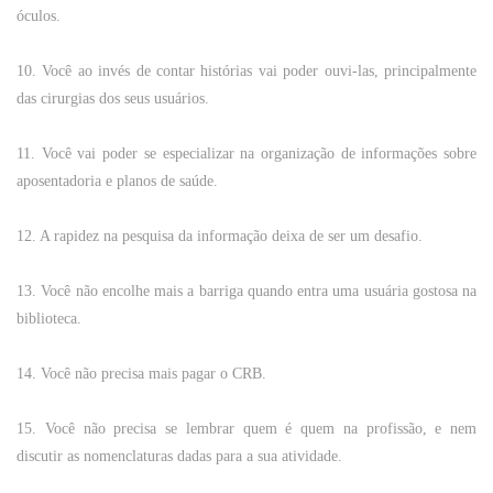
óculos
.
10.
Você
ao
invés
de
contar
histórias
vai
poder
ouvi-las,
principalmente
das
cirurgias
dos
seus
usuários
.
11.
Você
vai
poder
se
especializar
na organização de informações sobre
aposentadoria
e
planos
de
saúde
.
12. A
rapidez
na
pesquisa
da
informação
deixa
de
ser
um
desafio
.
13.
Você
não
encolhe
mais
a
barriga
quando
entra uma
usuária
gostosa
na
biblioteca
.
14.
Você
não
precisa
mais pagar o CRB.
15.
Você
não
precisa se lembrar
quem
é
quem
na
profissão
, e
nem
discutir as
nomenclaturas
dadas
para
a sua
atividade
.