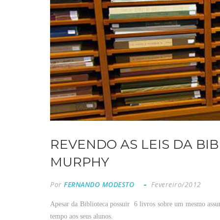
REVENDO AS LEIS DA BI
MURPHY
Por
FERNANDO MODESTO
Fevereiro/2012
Apesar
da
Biblioteca
possuir
6
livros
sobre
um
mesmo
assu
tempo
aos
seus
alunos
.