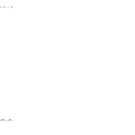
amente
o
pesquisa