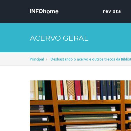
revista
ACERVO GERAL
Principal
Desbastando o acervo e outros trecos da Bibli