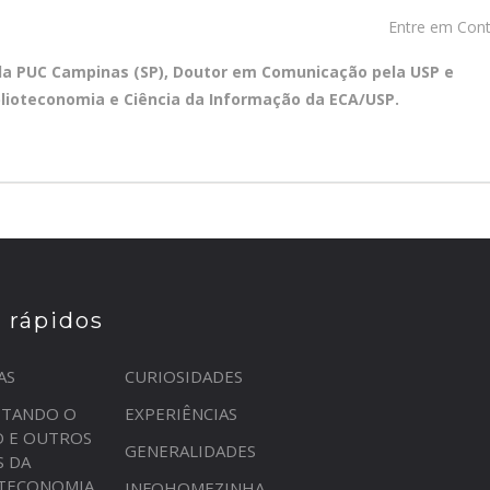
Entre em Con
ela PUC Campinas (SP), Doutor em Comunicação pela USP e
blioteconomia e Ciência da Informação da ECA/USP.
s rápidos
AS
CURIOSIDADES
STANDO O
EXPERIÊNCIAS
O E OUTROS
GENERALIDADES
S DA
OTECONOMIA
INFOHOMEZINHA