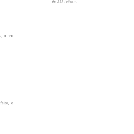
838 Leituras
s, o
seu
feito, o