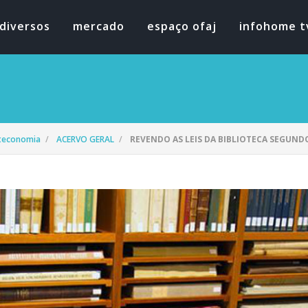
diversos
mercado
espaço ofaj
infohome t
oteconomia
ACERVO GERAL
REVENDO AS LEIS DA BIBLIOTECA SEGUNDO