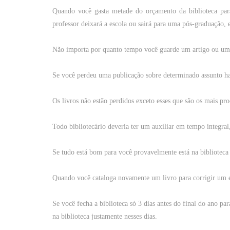
Quando
você
gasta
metade
do
orçamento
da
biblioteca
par
professor
deixará a
escola
ou
sairá
para
uma
pós-graduação
, 
Não
importa
por
quanto
tempo
você
guarde
um
artigo
ou
um
Se
você
perdeu uma publicação
sobre
determinado
assunto
ha
Os
livros
não
estão perdidos
exceto
esses
que
são
os
mais
pro
Todo
bibliotecário
deveria
ter
um
auxiliar
em
tempo
integral
Se
tudo
está
bom
para
você
provavelmente está na
biblioteca
Quando
você
cataloga novamente
um
livro
para
corrigir
um
Se
você
fecha
a
biblioteca
só
3
dias
antes
do
final
do ano
par
na biblioteca justamente nesses
dias
.