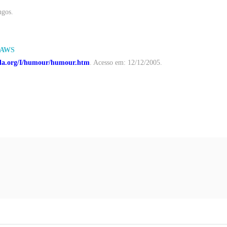
ngos
.
LAWS
fla.org/I/humour/humour.htm
.
Acesso
em
: 12/12/2005.