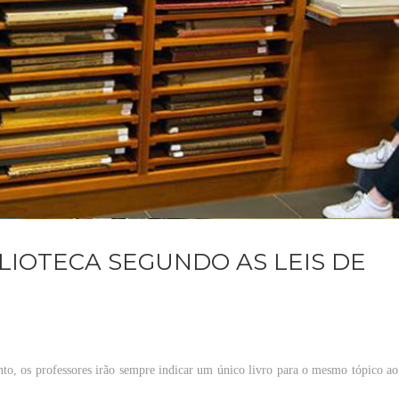
BLIOTECA SEGUNDO AS LEIS DE
nto
, os
professores
irão
sempre
indicar
um
único
livro
para
o
mesmo
tópico
a