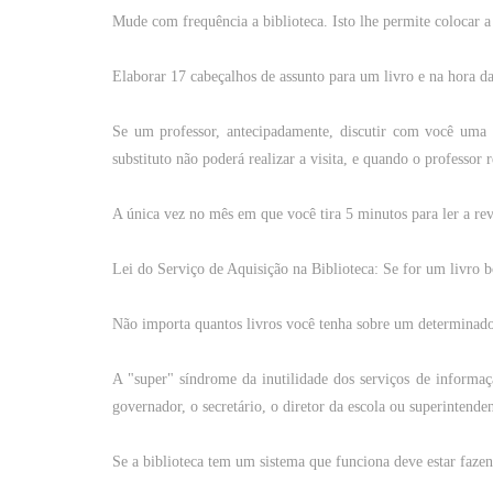
Mude
com
frequência a
biblioteca
.
Isto
lhe
permite
colocar
Elaborar
17
cabeçalhos
de
assunto
para
um
livro
e na
hora
d
Se
um
professor
, antecipadamente,
discutir
com
você
uma
substituto
não
poderá
realizar
a
visita
, e
quando
o
professor
r
A única vez no
mês
em que
você
tira
5
minutos
para
ler
a
rev
Lei
do
Serviço
de
Aquisição
na
Biblioteca
: Se for
um
livro
Não
importa
quantos
livros
você
tenha
sobre
um
determinad
A "super"
síndrome
da inutilidade dos serviços de informa
governador, o secretário, o diretor da escola
ou
superintenden
Se a
biblioteca
tem
um
sistema
que
funciona deve
estar
faze