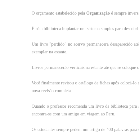
O
orçamento
estabelecido
pela
Organização
é
sempre
invers
É
só
a
biblioteca
implantar
um
sistema
simples
para
descobri
Um
livro
"perdido" no
acervo
permanecerá desaparecido
até
exemplar
na
estante
.
Livros
permanecerão
verticais
na
estante
até
que
se coloque
o
Você
finalmente
revisou o
catálogo
de
fichas
após colocá-lo
nova
revisão
completa
.
Quando
o
professor
recomenda
um
livro
da
biblioteca
para
s
encontra-se
com
um
amigo
em
viagem
ao
Peru
.
Os
estudantes
sempre
pedem
um
artigo
de 400
palavras
para