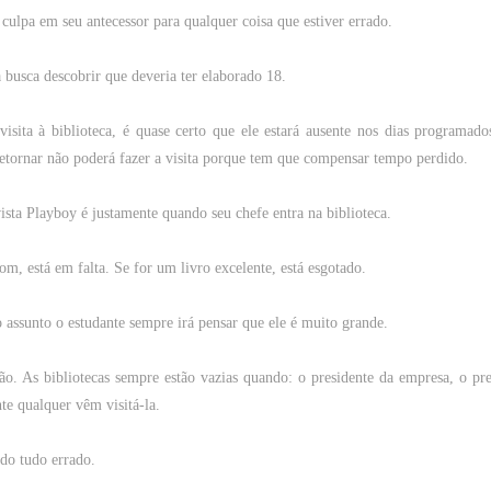
a
culpa
em
seu
antecessor
para
qualquer
coisa
que
estiver errado.
a
busca
descobrir
que
deveria
ter
elaborado 18.
visita
à
biblioteca
, é
quase
certo
que
ele
estará
ausente
nos
dias
programado
etornar
não
poderá
fazer
a
visita
porque
tem
que
compensar
tempo
perdido.
ista
Playboy
é justamente
quando
seu
chefe
entra na
biblioteca
.
bom
, está
em
falta
. Se for
um
livro
excelente
, está esgotado.
o
assunto
o
estudante
sempre
irá
pensar
que
ele
é
muito
grande
.
ção. As
bibliotecas
sempre
estão vazias quando: o presidente da empresa, o pre
te qualquer vêm visitá-la.
ndo
tudo
errado.