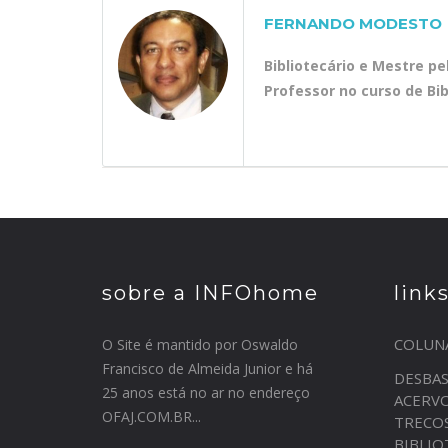
FERNANDO MODESTO
Bibliotecário e Mestre p
Professor no curso de Bi
sobre a INFOhome
link
COLUN
O Site é mantido por Oswaldo
Francisco de Almeida Junior e há
DESBA
25 anos está no ar no endereço
ACERV
OFAJ.COM.BR...
TRECO
BIBLI