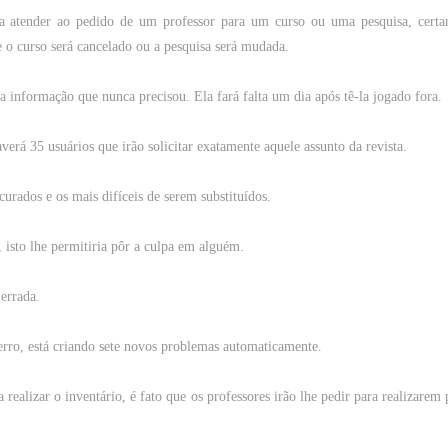
a
atender
ao
pedido
de
um
professor
para
um
curso
ou
uma
pesquisa
,
cert
e o
curso
será cancelado
ou
a
pesquisa
será mudada.
a
informação
que
nunca
precisou. Ela fará falta um dia após tê-la jogado
fora
.
verá 35 usuários
que
irão
solicitar
exatamente
aquele
assunto
da
revista
.
curados e os
mais
difíceis de serem substituídos.
,
isto
lhe
permitiria
pôr
a
culpa
em
alguém
.
errada.
erro
, está criando
sete
novos
problemas
automaticamente.
a
realizar
o
inventário
, é
fato
que
os
professores
irão
lhe
pedir
para
realizarem 