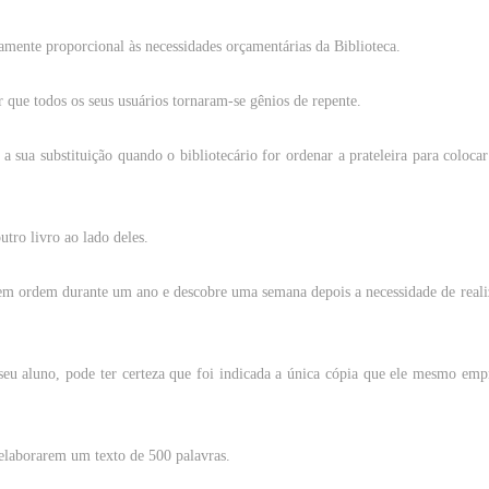
amente proporcional às
necessidades
orçamentárias da
Biblioteca
.
r
que
todos os
seus
usuários
tornaram-se
gênios
de
repente
.
a
sua
substituição
quando
o bibliotecário for
ordenar
a
prateleira
para
colocar
utro
livro
ao
lado
deles.
em
ordem
durante
um
ano
e descobre uma
semana
depois
a
necessidade
de
reali
eu aluno, pode
ter
certeza
que
foi indicada a
única
cópia
que
ele
mesmo
empr
elaborarem
um
texto
de 500
palavras
.