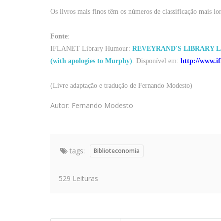
Os
livros
mais
finos
têm os
números
de classificação
mais
lo
Fonte
:
IFLANET Library Humour:
REVEYRAND'S LIBRARY 
(with apologies to Murphy)
.
Disponível
em
:
http://www.i
(
Livre
adaptação
e
tradução
de Fernando Modesto)
Autor: Fernando Modesto
tags:
Biblioteconomia
529 Leituras