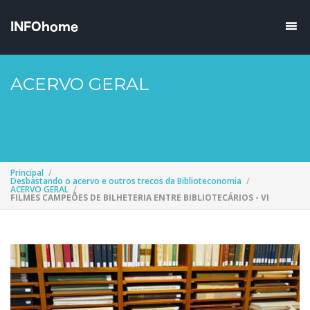
ACERVO GERAL
Principal
Desbastando o acervo e outros trecos da Biblioteconomia
ACERVO GERAL
FILMES CAMPEÕES DE BILHETERIA ENTRE BIBLIOTECÁRIOS - VI