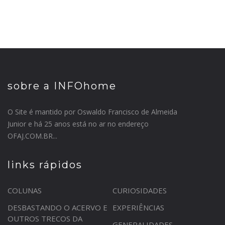
sobre a INFOhome
O Site é mantido por Oswaldo Francisco de Almeida
Junior e há 25 anos está no ar no endereço
OFAJ.COM.BR...
links rápidos
COLUNAS
CURIOSIDADES
DESBASTANDO O ACERVO E
EXPERIÊNCIAS
OUTROS TRECOS DA
GENERALIDADES