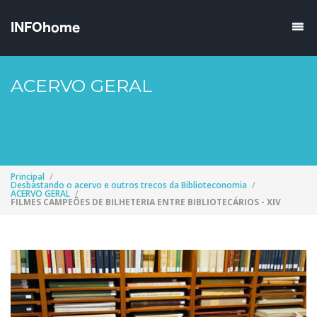
ACERVO GERAL
Principal
Desbastando o acervo e outros trecos da Biblioteconomia
ACERVO GERAL
FILMES CAMPEÕES DE BILHETERIA ENTRE BIBLIOTECÁRIOS - XIV