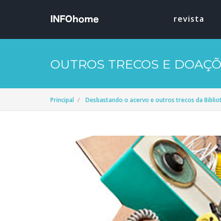
revista
OUTROS TRECOS E DOAÇ
Principal
Desbastando o acervo e outros trecos da Bibli