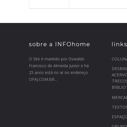
sobre a INFOhome
link
COLUN
O Site é mantido por Oswaldo
Francisco de Almeida Junior e há
DESBA
25 anos está no ar no endereço
ACERV
OFAJ.COM.BR...
TRECO
BIBLI
MERCA
TEXTO
ESPAÇO
GRUPO