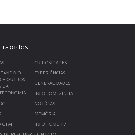
s rápidos
AS
CURIOSIDADES
STANDO O
EXPERIÊNCIAS
O E OUTROS
GENERALIDADES
S DA
OTECONOMIA
INFOHOMEZINHA
DO
NOTÍCIAS
S
MEMÓRIA
 OFAJ
INFOHOME TV
S DE PESQUISA
CONTATO