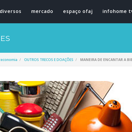
diversos
mercado
espaço ofaj
infohome t
ÕES
oteconomia
OUTROS TRECOS E DOAÇÕES
MANEIRA DE ENCANTAR A BIB