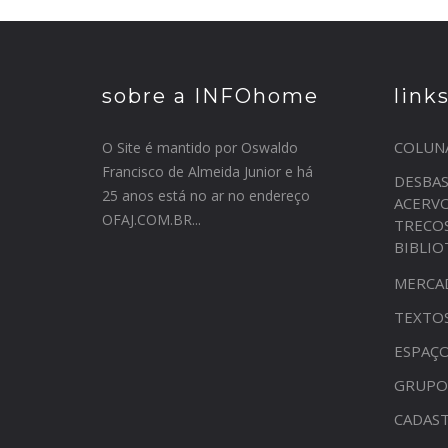
sobre a INFOhome
link
COLUN
O Site é mantido por Oswaldo
Francisco de Almeida Junior e há
DESBA
25 anos está no ar no endereço
ACERV
OFAJ.COM.BR...
TRECO
BIBLI
MERCA
TEXTO
ESPAÇO
GRUPO
CADAST