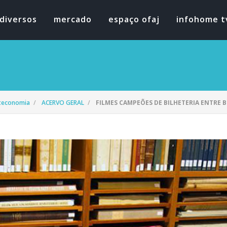
diversos
mercado
espaço ofaj
infohome t
oteconomia
ACERVO GERAL
FILMES CAMPEÕES DE BILHETERIA ENTRE B