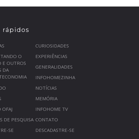
s rápidos
AS
CURIOSIDADES
STANDO O
EXPERIÊNCIAS
O E OUTROS
GENERALIDADES
S DA
OTECONOMIA
INFOHOMEZINHA
DO
NOTÍCIAS
S
MEMÓRIA
 OFAJ
INFOHOME TV
S DE PESQUISA
CONTATO
RE-SE
DESCADASTRE-SE