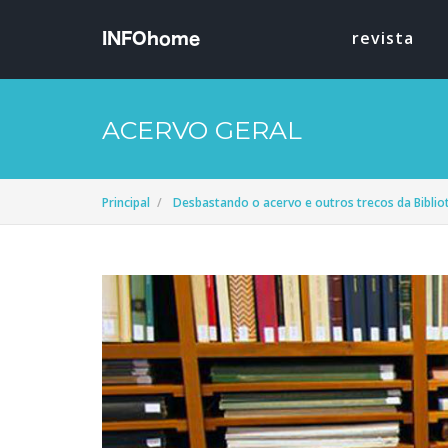
revista
ACERVO GERAL
Principal
Desbastando o acervo e outros trecos da Bibli