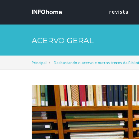
revista
ACERVO GERAL
Principal
Desbastando o acervo e outros trecos da Bibli