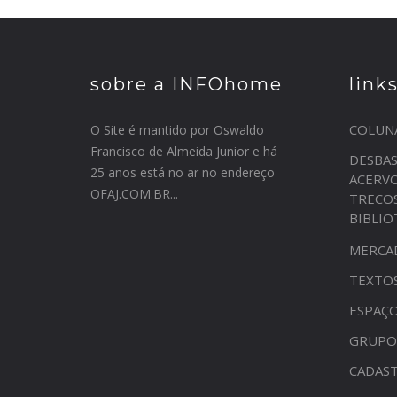
sobre a INFOhome
link
COLUN
O Site é mantido por Oswaldo
Francisco de Almeida Junior e há
DESBA
25 anos está no ar no endereço
ACERV
OFAJ.COM.BR...
TRECO
BIBLI
MERCA
TEXTO
ESPAÇO
GRUPO
CADAST