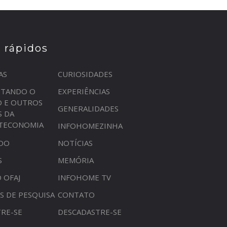
s rápidos
AS
CURIOSIDADES
STANDO O
EXPERIÊNCIAS
O E OUTROS
GENERALIDADES
S DA
OTECONOMIA
INFOHOMEZINHA
DO
NOTÍCIAS
S
MEMÓRIA
 OFAJ
INFOHOME TV
S DE PESQUISA
CONTATO
RE-SE
DESCADASTRE-SE