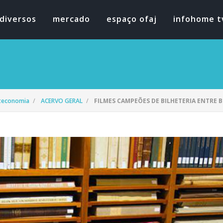
diversos
mercado
espaço ofaj
infohome t
oteconomia
ACERVO GERAL
FILMES CAMPEÕES DE BILHETERIA ENTRE BI