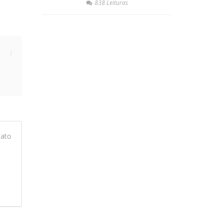
838 Leituras
tato