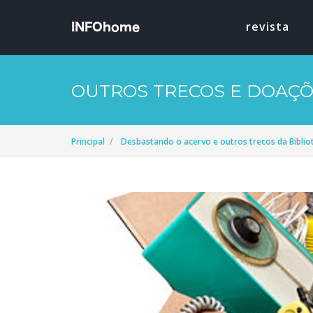
revista
OUTROS TRECOS E DOAÇ
Principal
Desbastando o acervo e outros trecos da Bibli