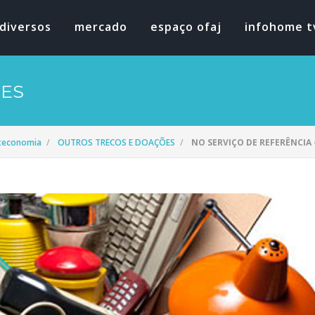
diversos
mercado
espaço ofaj
infohome t
ÕES
oteconomia
OUTROS TRECOS E DOAÇÕES
NO SERVIÇO DE REFERÊNCIA -