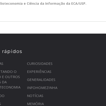
blioteconomia e Ciência da Informação da ECA/USP.
s rápidos
AS
CURIOSIDADES
STANDO O
EXPERIÊNCIAS
O E OUTROS
GENERALIDADES
S DA
OTECONOMIA
INFOHOMEZINHA
DO
NOTÍCIAS
S
MEMÓRIA