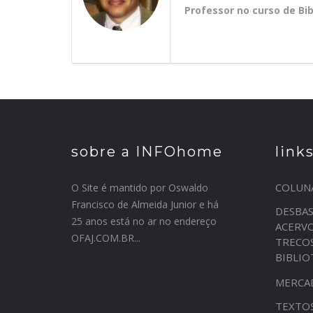
Professor no curso de Bi
sobre a INFOhome
link
COLUN
O Site é mantido por Oswaldo
Francisco de Almeida Junior e há
DESBA
25 anos está no ar no endereço
ACERV
OFAJ.COM.BR...
TRECO
BIBLI
MERCA
TEXTO