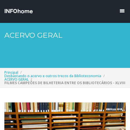
ACERVO GERAL
Principal
Desbastando o acervo e outros trecos da Biblioteconomia
ACERVO GERAL
FILMES CAMPEÕES DE BILHETERIA ENTRE OS BIBLIOTECÁRIOS - XLVIII