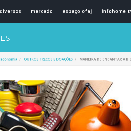
diversos
mercado
espaço ofaj
infohome t
ÕES
oteconomia
OUTROS TRECOS E DOAÇÕES
MANEIRA DE ENCANTAR A BIB