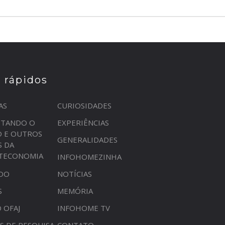
s rápidos
AS
CURIOSIDADES
STANDO O
EXPERIÊNCIAS
O E OUTROS
GENERALIDADES
S DA
OTECONOMIA
INFOHOMEZINHA
DO
NOTÍCIAS
S
MEMÓRIA
 OFAJ
INFOHOME TV
S DE PESQUISA
CONTATO