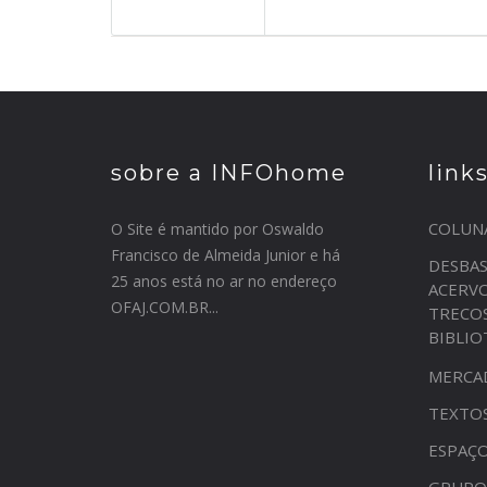
sobre a INFOhome
link
COLUN
O Site é mantido por Oswaldo
Francisco de Almeida Junior e há
DESBA
25 anos está no ar no endereço
ACERV
OFAJ.COM.BR...
TRECO
BIBLI
MERCA
TEXTO
ESPAÇO
GRUPO