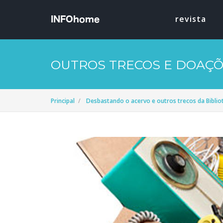
revista
OUTROS TRECOS E DOAÇ
Principal
Desbastando o acervo e outros trecos da Bibli