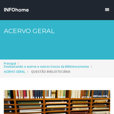
ACERVO GERAL
Principal
Desbastando o acervo e outros trecos da Biblioteconomia
ACERVO GERAL
QUESTÃO BIBLIOTECÁRIA