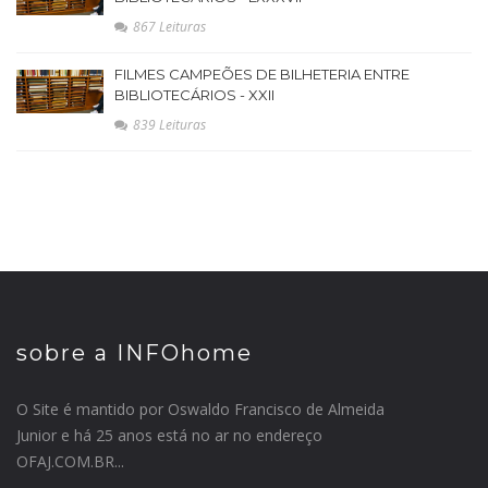
867 Leituras
FILMES CAMPEÕES DE BILHETERIA ENTRE
BIBLIOTECÁRIOS - XXII
839 Leituras
sobre a INFOhome
O Site é mantido por Oswaldo Francisco de Almeida
Junior e há 25 anos está no ar no endereço
OFAJ.COM.BR...