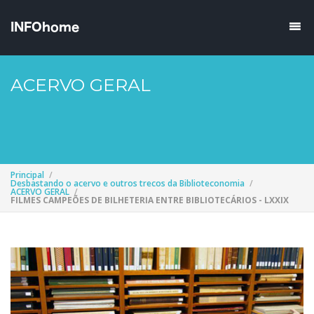
ACERVO GERAL
Principal
Desbastando o acervo e outros trecos da Biblioteconomia
ACERVO GERAL
FILMES CAMPEÕES DE BILHETERIA ENTRE BIBLIOTECÁRIOS - LXXIX