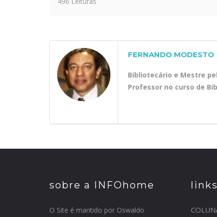
496 Leituras
FERNANDO MODESTO
Bibliotecário e Mestre p
Professor no curso de Bi
sobre a INFOhome
link
COLUN
O Site é mantido por Oswaldo