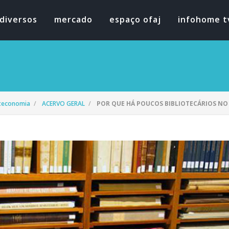
diversos
mercado
espaço ofaj
infohome t
oteconomia
ACERVO GERAL
POR QUE HÁ POUCOS BIBLIOTECÁRIOS N