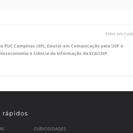
Entre em Con
ela PUC Campinas (SP), Doutor em Comunicação pela USP e
blioteconomia e Ciência da Informação da ECA/USP.
s rápidos
AS
CURIOSIDADES