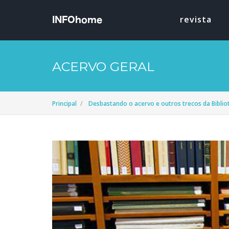
revista
ACERVO GERAL
Principal
Desbastando o acervo e outros trecos da Bibli