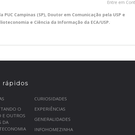
Entre em Con
ela PUC Campinas (SP), Doutor em Comunicação pela USP e
blioteconomia e Ciência da Informação da ECA/USP.
s rápidos
AS
CURIOSIDADES
STANDO O
EXPERIÊNCIAS
O E OUTROS
GENERALIDADES
S DA
OTECONOMIA
INFOHOMEZINHA