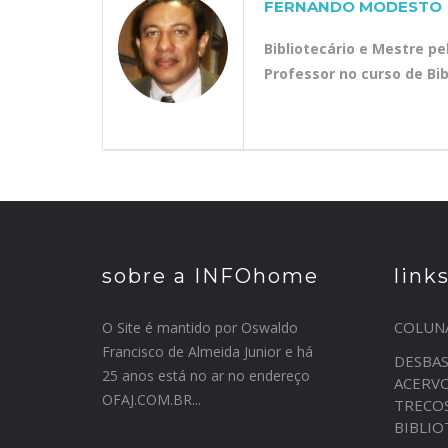
FERNANDO MODESTO
Bibliotecário e Mestre p
Professor no curso de Bi
sobre a INFOhome
link
COLUN
O Site é mantido por Oswaldo
Francisco de Almeida Junior e há
DESBA
25 anos está no ar no endereço
ACERV
OFAJ.COM.BR...
TRECO
BIBLI