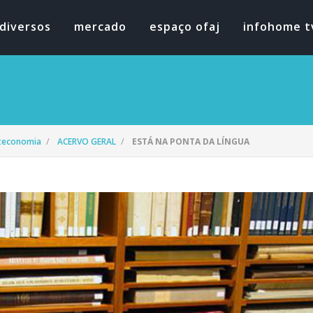
diversos
mercado
espaço ofaj
infohome t
oteconomia
ACERVO GERAL
ESTÁ NA PONTA DA LÍNGUA