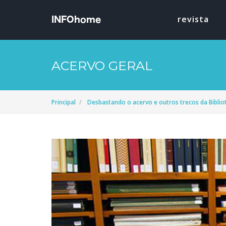
revista
ACERVO GERAL
Principal
Desbastando o acervo e outros trecos da Bibli