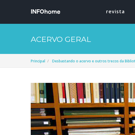
revista
ACERVO GERAL
Principal
Desbastando o acervo e outros trecos da Bibli