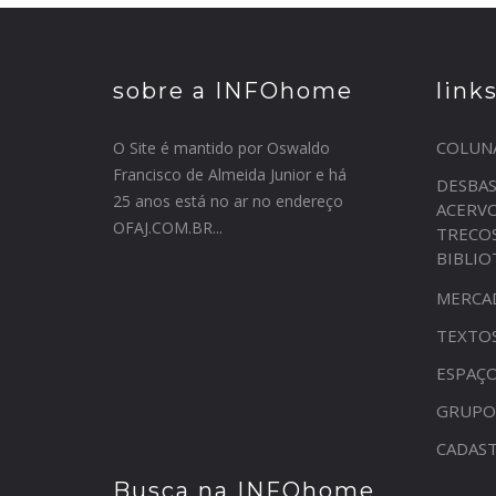
sobre a INFOhome
link
COLUN
O Site é mantido por Oswaldo
Francisco de Almeida Junior e há
DESBA
25 anos está no ar no endereço
ACERV
OFAJ.COM.BR...
TRECO
BIBLI
MERCA
TEXTO
ESPAÇO
GRUPO
CADAST
Busca na INFOhome