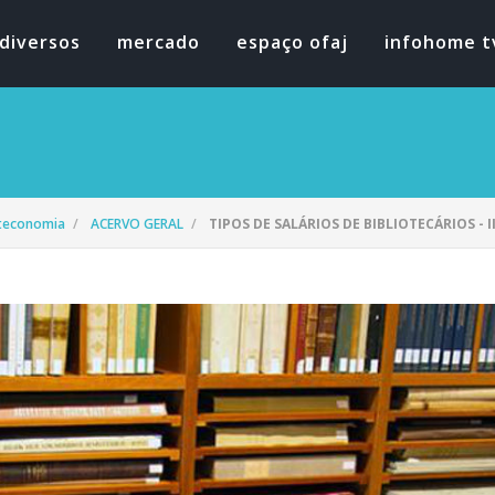
diversos
mercado
espaço ofaj
infohome t
oteconomia
ACERVO GERAL
TIPOS DE SALÁRIOS DE BIBLIOTECÁRIOS - II