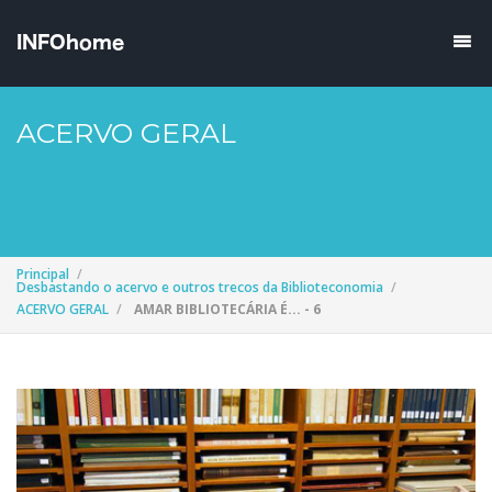
ACERVO GERAL
Principal
Desbastando o acervo e outros trecos da Biblioteconomia
ACERVO GERAL
AMAR BIBLIOTECÁRIA É... - 6