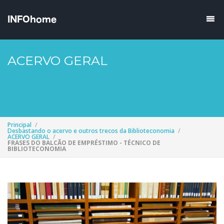
ACERVO GERAL
Principal
Desbastando o acervo e outros trecos da Biblioteconomia
ACERVO GERAL
FRASES DO BALCÃO DE EMPRÉSTIMO - TÉCNICO DE
BIBLIOTECONOMIA