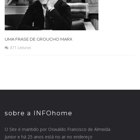
UMA FRASE DE GROUCHO MARX
871 Leituras
sobre a INFOhome
O Site é mantido por Oswaldo Francisco de Almeida
Junior e há 25 anos está no ar no endereço