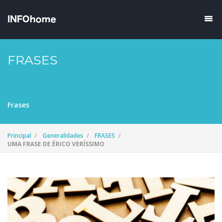
FRASES
Frases
Principal
Generalidades
FRASES
UMA FRASE DE ÉRICO VERÍSSIMO