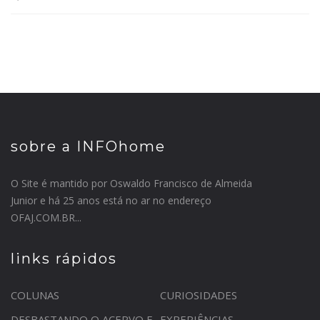
sobre a INFOhome
O Site é mantido por Oswaldo Francisco de Almeida
Junior e há 25 anos está no ar no endereço
OFAJ.COM.BR...
links rápidos
COLUNAS
CURIOSIDADES
DESBASTANDO O ACERVO E
EXPERIÊNCIAS