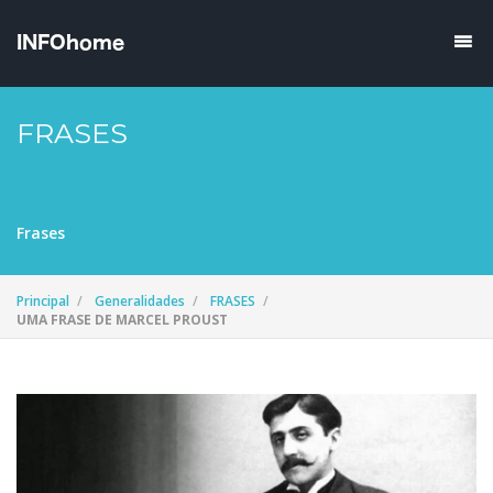
FRASES
Frases
Principal
Generalidades
FRASES
UMA FRASE DE MARCEL PROUST