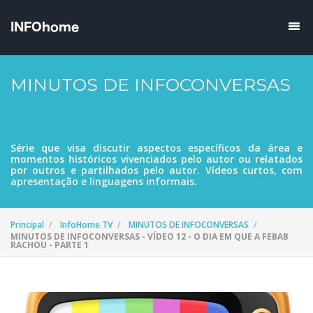
MINUTOS DE INFOCONVERSAS
Série que visa discutir aspectos específicos da área e
momentos históricos vivenciados pelo autor ou relatados
por outros e partilhados pelo autor. Vídeos curtos, com
apresentação e linguagens informais.
Principal
InfoHome TV
MINUTOS DE INFOCONVERSAS
MINUTOS DE INFOCONVERSAS - VÍDEO 12 - O DIA EM QUE A FEBAB
RACHOU - PARTE 1