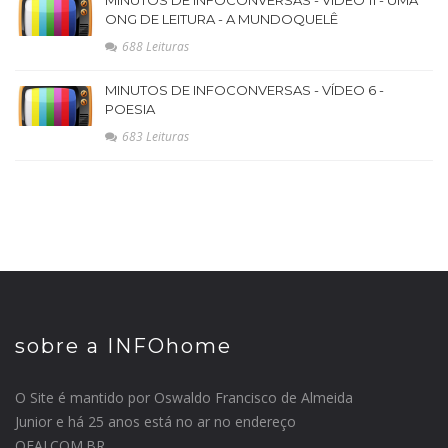
MINUTOS DE INFOCONVERSAS - VÍDEO 11 - UMA
ONG DE LEITURA - A MUNDOQUELÊ
688 Leituras
MINUTOS DE INFOCONVERSAS - VÍDEO 6 -
POESIA
683 Leituras
sobre a INFOhome
O Site é mantido por Oswaldo Francisco de Almeida
Junior e há 25 anos está no ar no endereço
OFAJ.COM.BR...