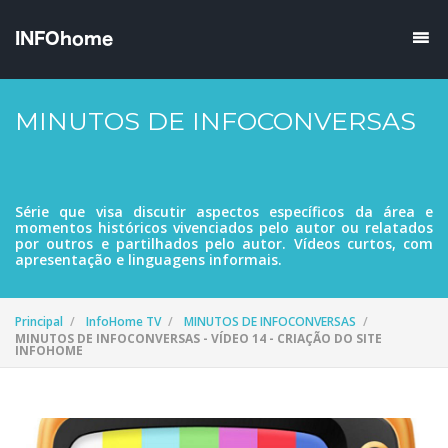
MINUTOS DE INFOCONVERSAS
Série que visa discutir aspectos específicos da área e
momentos históricos vivenciados pelo autor ou relatados
por outros e partilhados pelo autor. Vídeos curtos, com
apresentação e linguagens informais.
Principal
InfoHome TV
MINUTOS DE INFOCONVERSAS
MINUTOS DE INFOCONVERSAS - VÍDEO 14 - CRIAÇÃO DO SITE
INFOHOME