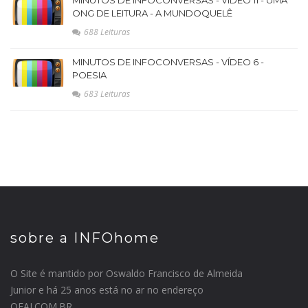
MINUTOS DE INFOCONVERSAS - VÍDEO 11 - UMA
ONG DE LEITURA - A MUNDOQUELÊ
688 Leituras
MINUTOS DE INFOCONVERSAS - VÍDEO 6 -
POESIA
683 Leituras
sobre a INFOhome
O Site é mantido por Oswaldo Francisco de Almeida
Junior e há 25 anos está no ar no endereço
OFAJ.COM.BR...