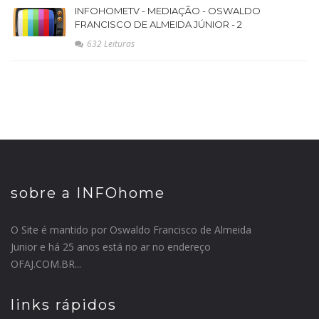
INFOHOMETV - MEDIAÇÃO - OSWALDO
FRANCISCO DE ALMEIDA JÚNIOR - 2
632 Leituras
sobre a INFOhome
O Site é mantido por Oswaldo Francisco de Almeida
Junior e há 25 anos está no ar no endereço
OFAJ.COM.BR...
links rápidos