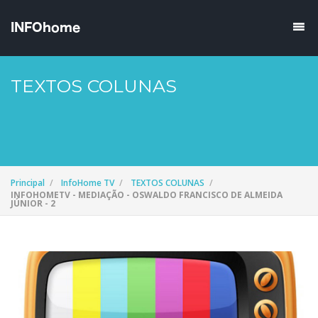
TEXTOS COLUNAS
Principal
InfoHome TV
TEXTOS COLUNAS
INFOHOMETV - MEDIAÇÃO - OSWALDO FRANCISCO DE ALMEIDA
JÚNIOR - 2