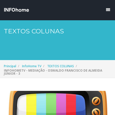
TEXTOS COLUNAS
Principal
InfoHome TV
TEXTOS COLUNAS
INFOHOMETV - MEDIAÇÃO - OSWALDO FRANCISCO DE ALMEIDA
JÚNIOR - 3