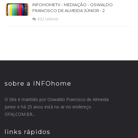
INFOHOMETV - MEDIAÇÃO - OSWALDO
FRANCISCO DE ALMEIDA JÚNIOR - 2
632 Leituras
sobre a INFOhome
O Site é mantido por Oswaldo Francisco de Almeida
Junior e há 25 anos está no ar no endereço
OFAJ.COM.BR...
links rápidos