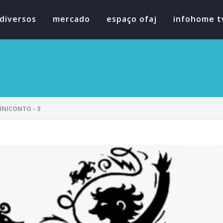
diversos
mercado
espaço ofaj
infohome t
INICONTO - 3