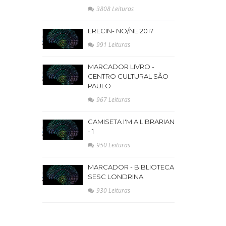
3808 Leituras
ERECIN- NO/NE 2017
991 Leituras
MARCADOR LIVRO -
CENTRO CULTURAL SÃO
PAULO
967 Leituras
CAMISETA I'M A LIBRARIAN
- 1
950 Leituras
MARCADOR - BIBLIOTECA
SESC LONDRINA
930 Leituras