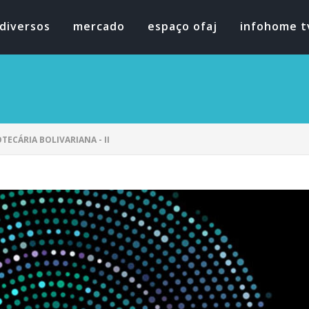
diversos
mercado
espaço ofaj
infohome t
TECÁRIA BOLIVARIANA - II