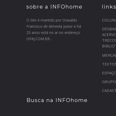
sobre a INFOhome
link
COLUN
O Site é mantido por Oswaldo
Francisco de Almeida Junior e há
DESBA
25 anos está no ar no endereço
ACERV
OFAJ.COM.BR...
TRECO
BIBLI
MERCA
TEXTO
ESPAÇO
GRUPO
CADAST
Busca na INFOhome