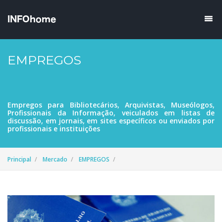
EMPREGOS
Empregos para Bibliotecários, Arquivistas, Museólogos,
Profissionais da Informação, veiculados em listas de
discussão, em jornais, em sites específicos ou enviados por
profissionais e instituições
Principal
Mercado
EMPREGOS