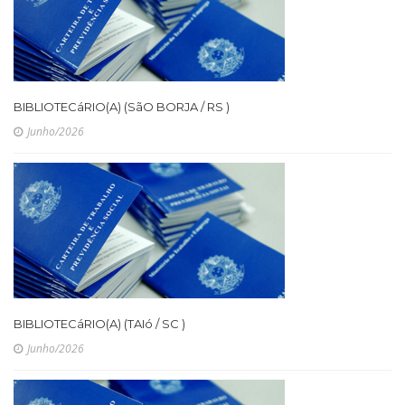
BIBLIOTECáRIO(A) (SãO BORJA / RS )
Junho/2026
BIBLIOTECáRIO(A) (TAIó / SC )
Junho/2026