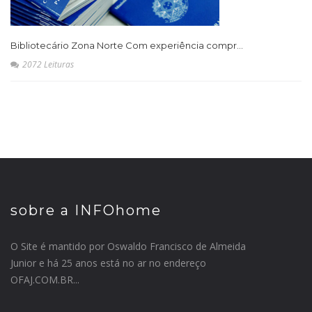
Bibliotecário Zona Norte Com experiência compr...
2072 Leituras
sobre a INFOhome
O Site é mantido por Oswaldo Francisco de Almeida
Junior e há 25 anos está no ar no endereço
OFAJ.COM.BR...