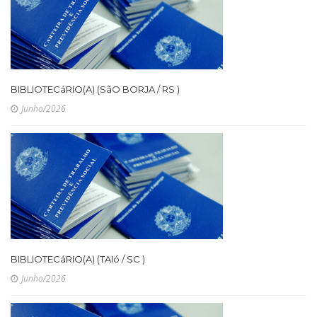
BIBLIOTECáRIO(A) (SãO BORJA / RS )
Junho/2026
BIBLIOTECáRIO(A) (TAIó / SC )
Junho/2026