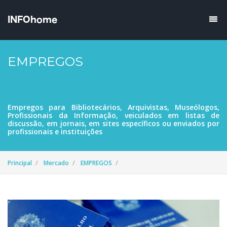
EMPREGOS
Empregos para Bibliotecários, Arquivistas, Museólogos,
Profissionais da Informação, veiculados em listas de
discussão, em jornais, em sites específicos ou enviados por
profissionais e instituições
Principal
Mercado
EMPREGOS