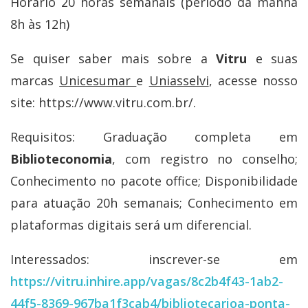
Horário 20 horas semanais (período da manhã
8h às 12h)
Se quiser saber mais sobre a
Vitru
e suas
marcas
Unicesumar
e
Uniasselvi
, acesse nosso
site: https://www.vitru.com.br/.
Requisitos: Graduação completa em
Biblioteconomia
, com registro no conselho;
Conhecimento no pacote office; Disponibilidade
para atuação 20h semanais; Conhecimento em
plataformas digitais será um diferencial.
Interessados: inscrever-se em
https://vitru.inhire.app/vagas/8c2b4f43-1ab2-
44f5-8369-967ba1f3cab4/bibliotecarioa-ponta-