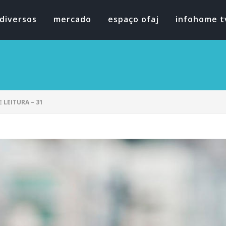
diversos
mercado
espaço ofaj
infohome t
 LEITURA – 31