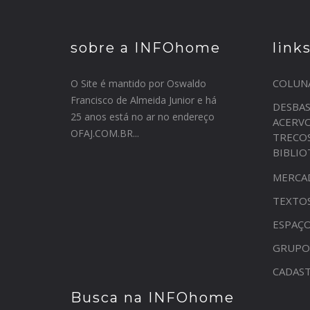
sobre a INFOhome
link
COLUN
O Site é mantido por Oswaldo
Francisco de Almeida Junior e há
DESBA
25 anos está no ar no endereço
ACERV
OFAJ.COM.BR...
TRECO
BIBLI
MERCA
TEXTO
ESPAÇO
GRUPO
CADAST
Busca na INFOhome