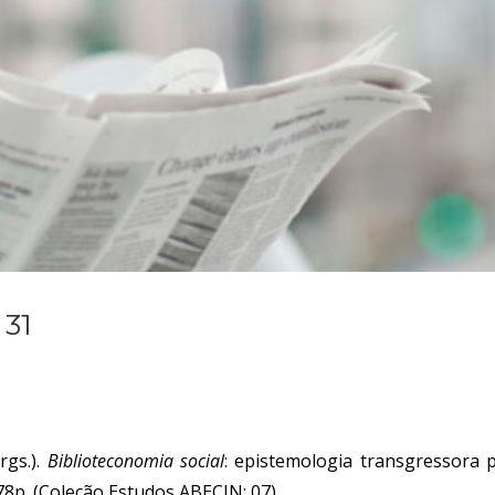
31
rgs.).
Biblioteconomia
social
: epistemologia transgressora 
78p. (Coleção Estudos ABECIN; 07).