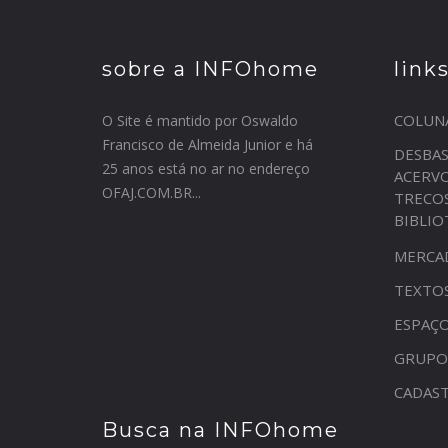
sobre a INFOhome
link
COLUN
O Site é mantido por Oswaldo
Francisco de Almeida Junior e há
DESBA
25 anos está no ar no endereço
ACERV
OFAJ.COM.BR...
TRECO
BIBLI
MERCA
TEXTO
ESPAÇO
GRUPO
CADAST
Busca na INFOhome