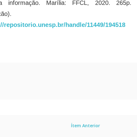
a informação. Marília: FFCL, 2020. 265p. 
ção).
://repositorio.unesp.br/handle/11449/194518
Ítem Anterior