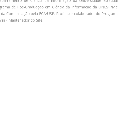
epartamento de Ciência da Informação da Universidade Estadua
ograma de Pós-Graduação em Ciência da Informação da UNESP/Marí
a da Comunicação pela ECA/USP. Professor colaborador do Program
iri - Mantenedor do Site.