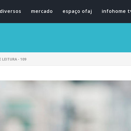
diversos
mercado
espaço ofaj
infohome t
 LEITURA - 109