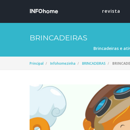
revista
BRINCADEIRAS
Brincadeiras e ati
Principal
Infohomezinha
BRINCADEIRAS
BRINCADE