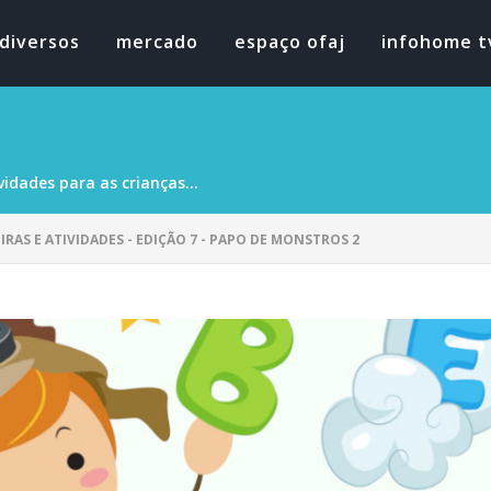
diversos
mercado
espaço ofaj
infohome t
vidades para as crianças...
IRAS E ATIVIDADES - EDIÇÃO 7 - PAPO DE MONSTROS 2