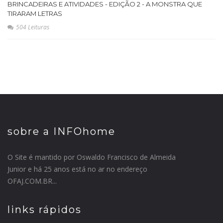
BRINCADEIRAS E ATIVIDADES - EDIÇÃO 2 - A MONSTRA QUE
TIRARAM LETRAS
504 Leituras
sobre a INFOhome
O Site é mantido por Oswaldo Francisco de Almeida
Junior e há 25 anos está no ar no endereço
OFAJ.COM.BR...
links rápidos