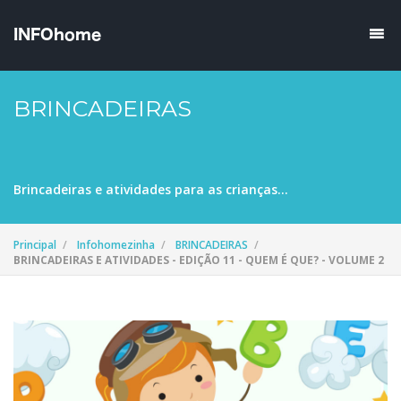
BRINCADEIRAS
Brincadeiras e atividades para as crianças...
Principal
Infohomezinha
BRINCADEIRAS
BRINCADEIRAS E ATIVIDADES - EDIÇÃO 11 - QUEM É QUE? - VOLUME 2