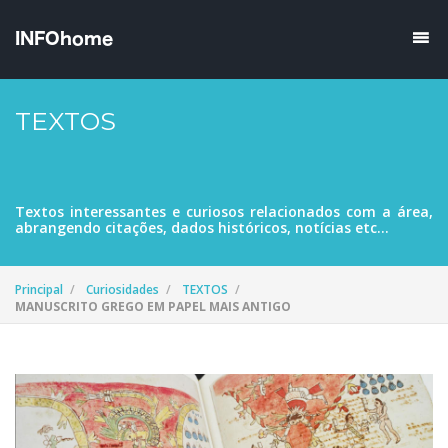
TEXTOS
Textos interessantes e curiosos relacionados com a área,
abrangendo citações, dados históricos, notícias etc...
Principal
Curiosidades
TEXTOS
MANUSCRITO GREGO EM PAPEL MAIS ANTIGO