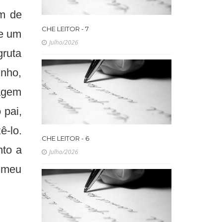
em de
CHE LEITOR - 7
de um
Julho/2026
ruta
inho,
agem
 pai,
-lo.
CHE LEITOR - 6
nto a
Julho/2026
 meu