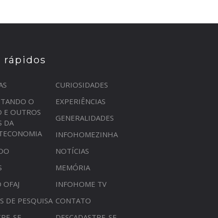
s rápidos
AS
CURIOSIDADES
STANDO O
EXPERIÊNCIAS
O E OUTROS
GENERALIDADES
S DA
OTECONOMIA
INFOHOMEZINHA
DO
NOTÍCIAS
S
MEMÓRIA
 OFAJ
INFOHOME TV
S DE PESQUISA
CONTATO
RE-SE
DESCADASTRE-SE