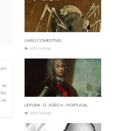
LIVRO COMESTÍVEL
3978 Leituras
ube
l de
lia.
a de
LEITURA - D. JOÃO V - PORTUGAL
3080 Leituras