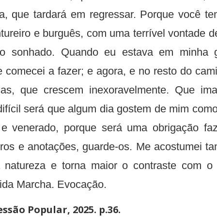
a, que tardará em regressar. Porque você t
tureiro e burguês, com uma terrível vontade 
r o sonhado. Quando eu estava em minha g
 comecei a fazer; e agora, e no resto do cam
nças, que crescem inexoravelmente. Que im
ifícil será que algum dia gostem de mim como
e venerado, porque será uma obrigação fazê
ivros e anotações, guarde-os. Me acostumei ta
 natureza e torna maior o contraste com o
eida Marcha. Evocação.
ssão Popular, 2025. p.36.