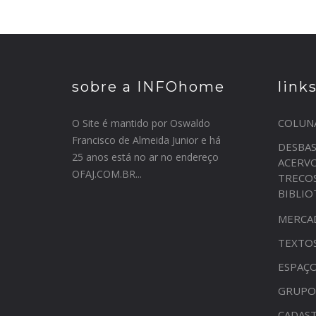
sobre a INFOhome
link
COLUN
O Site é mantido por Oswaldo
Francisco de Almeida Junior e há
DESBA
25 anos está no ar no endereço
ACERV
OFAJ.COM.BR...
TRECO
BIBLI
MERCA
TEXTO
ESPAÇO
GRUPO
CADAST