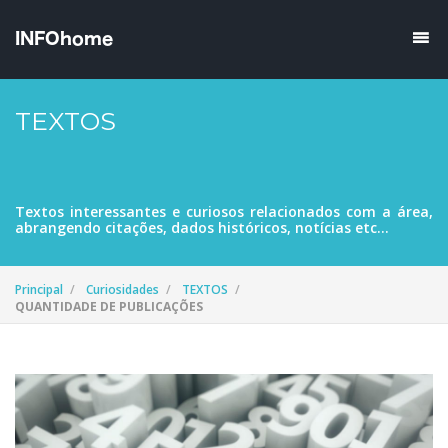
TEXTOS
Textos interessantes e curiosos relacionados com a área,
abrangendo citações, dados históricos, notícias etc...
Principal
Curiosidades
TEXTOS
QUANTIDADE DE PUBLICAÇÕES