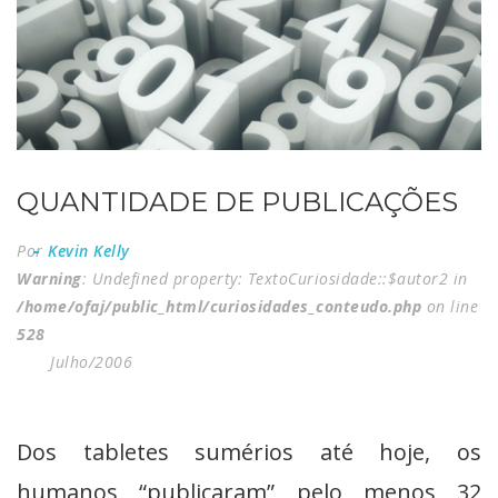
QUANTIDADE DE PUBLICAÇÕES
Por
Kevin Kelly
Warning
: Undefined property: TextoCuriosidade::$autor2 in
/home/ofaj/public_html/curiosidades_conteudo.php
on line
528
Julho/2006
Dos tabletes sumérios até hoje, os
humanos “publicaram” pelo menos 32