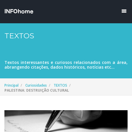
TEXTOS
Textos interessantes e curiosos relacionados com a área,
abrangendo citações, dados históricos, notícias etc...
Principal
Curiosidades
TEXTOS
PALESTINA: DESTRUIÇÃO CULTURAL