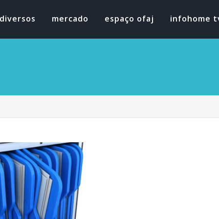
diversos
mercado
espaço ofaj
infohome t