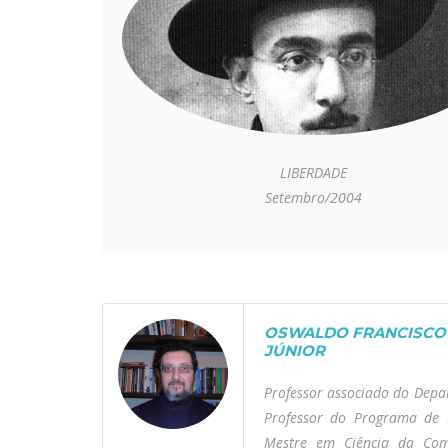
LIBERDADE
Setembro/2004
OSWALDO FRANCISCO 
JÚNIOR
Professor associado do Depa
Professor do Programa de 
Mestre em Ciência da Com