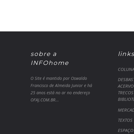
sobre a
link
INFOhome
COLUN
O Site é mantido por Oswaldo
DESBAS
Francisco de Almeida Junior e há
ACERVO
TRECOS
25 anos está no ar no endereço
BIBLIO
OFAJ.COM.BR...
MERCA
TEXTOS
ESPAÇO