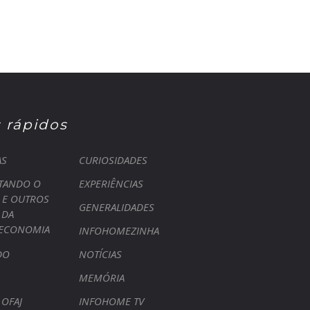
s rápidos
AS
CURIOSIDADES
TANDO O
EXPERIÊNCIAS
 E OUTROS
GENERALIDADES
 DA
TECONOMIA
INFOHOMEZINHA
DO
NOTÍCIAS
MEMÓRIA
 OFAJ
INFOHOME TV