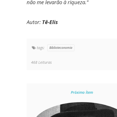
não me levarão à riqueza."
Autor:
Tê-Elis
tags:
Biblioteconomia
468 Leituras
Próximo Ítem