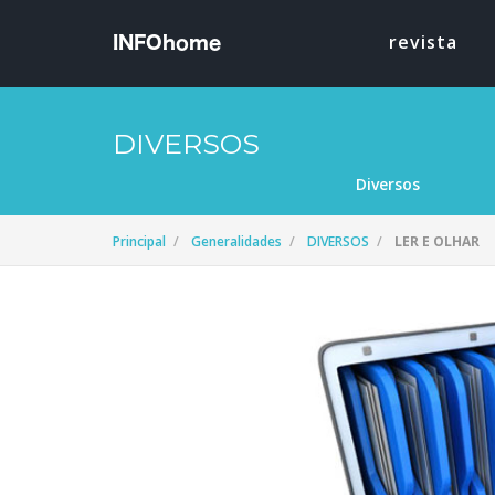
revista
DIVERSOS
Diversos
Principal
Generalidades
DIVERSOS
LER E OLHAR