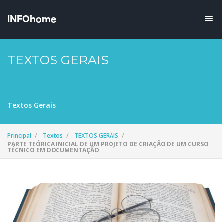
TEXTOS GERAIS
Textos Gerais
Principal
Textos
TEXTOS GERAIS
PARTE TEÓRICA INICIAL DE UM PROJETO DE CRIAÇÃO DE UM CURSO
TÉCNICO EM DOCUMENTAÇÃO