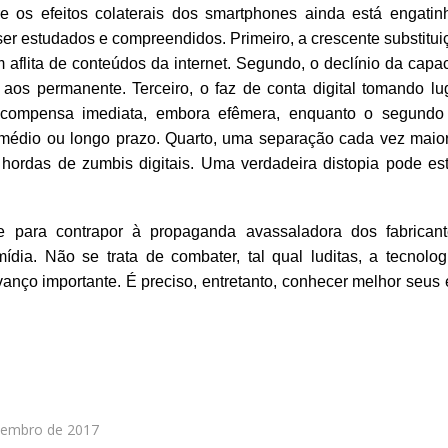
re os efeitos colaterais dos smartphones ainda está engatin
ser estudados e compreendidos. Primeiro, a crescente substitui
em aflita de conteúdos da internet. Segundo, o declínio da cap
os permanente. Terceiro, o faz de conta digital tomando lu
 recompensa imediata, embora efêmera, enquanto o segundo
 médio ou longo prazo. Quarto, uma separação cada vez maior
 hordas de zumbis digitais. Uma verdadeira distopia pode es
nte para contrapor à propaganda avassaladora dos fabrican
ídia. Não se trata de combater, tal qual luditas, a tecnolog
ço importante. É preciso, entretanto, conhecer melhor seus e
dezembro de 2017