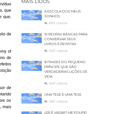
MAIS LIDOS
ivíduo
o, que
A ESCOLA DOS MEUS
SONHOS
e que,
8061 Leituras
olo de
10 REGRAS BÁSICAS PARA
CONSERVAR SEUS
LIVROS E REVISTAS
5087 Leituras
emy of
eio de
8 FRASES DO PEQUENO
feitos
PRÍNCIPE QUE SÃO
osição
VERDADEIRAS LIÇÕES DE
VIDA
3647 Leituras
sor de
etando
UMA TESE É UMA TESE
bre os
2881 Leituras
, mais
LER É VIAJAR? ME POUPE!