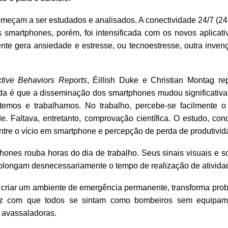
omeçam a ser estudados e analisados. A conectividade 24/7 (24
s smartphones, porém, foi intensificada com os novos aplicati
nte gera ansiedade e estresse, ou tecnoestresse, outra inven
ctive Behaviors Reports
, Éillish Duke e Christian Montag re
ida é que a disseminação dos smartphones mudou significativ
mos e trabalhamos. No trabalho, percebe-se facilmente o 
e. Faltava, entretanto, comprovação científica. O estudo, con
ntre o vício em smartphone e percepção de perda de produtivid
ones rouba horas do dia de trabalho. Seus sinais visuais e s
prolongam desnecessariamente o tempo de realização de ativida
 criar um ambiente de emergência permanente, transforma pro
az com que todos se sintam como bombeiros sem equipam
s avassaladoras.