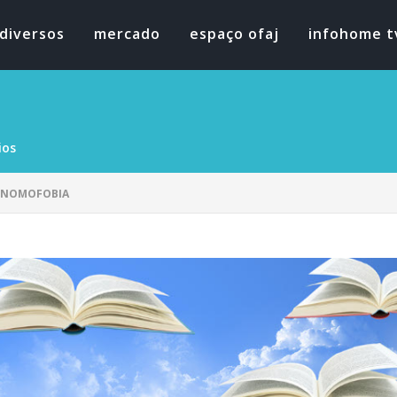
diversos
mercado
espaço ofaj
infohome t
ios
 NOMOFOBIA