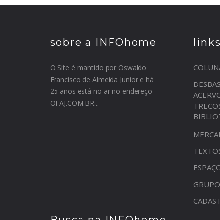
sobre a INFOhome
link
COLUN
O Site é mantido por Oswaldo
Francisco de Almeida Junior e há
DESBA
25 anos está no ar no endereço
ACERV
OFAJ.COM.BR...
TRECO
BIBLI
MERCA
TEXTO
ESPAÇO
GRUPO
CADAST
Busca na INFOhome