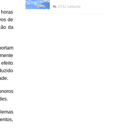
2152 Leituras
 horas
vos de
ção da
portam
amente
efeito
duzido
ade.
onoros
des.
blemas
entos,