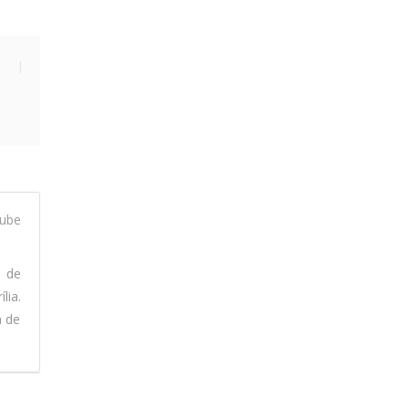
ube
l de
lia.
a de