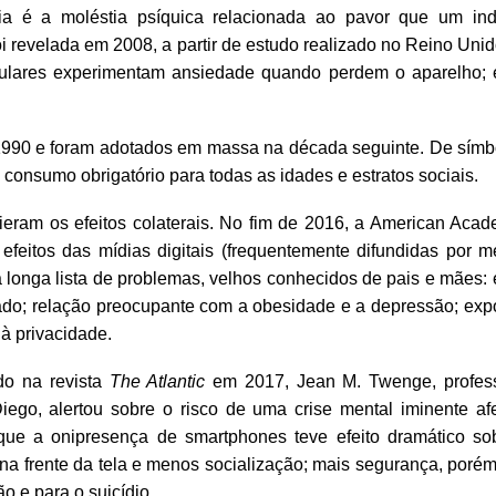
ia é a moléstia psíquica relacionada ao pavor que um ind
 revelada em 2008, a partir de estudo realizado no Reino Unid
ulares experimentam ansiedade quando perdem o aparelho; 
1990 e foram adotados em massa na década seguinte. De símb
onsumo obrigatório para todas as idades e estratos sociais.
vieram os efeitos colaterais. No fim de 2016, a American Acad
efeitos das mídias digitais (frequentemente difundidas por m
longa lista de problemas, velhos conhecidos de pais e mães: e
zado; relação preocupante com a obesidade e a depressão; exp
à privacidade.
do na revista
The Atlantic
em 2017, Jean M. Twenge, profes
ego, alertou sobre o risco de uma crise mental iminente af
que a onipresença de smartphones teve efeito dramático so
na frente da tela e menos socialização; mais segurança, porém
o e para o suicídio.