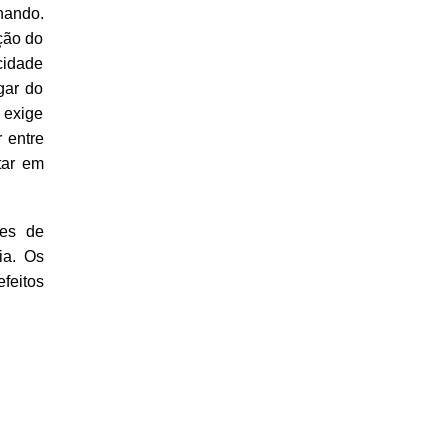
hando.
ção do
acidade
gar do
 exige
 entre
tar em
tes de
ia. Os
feitos