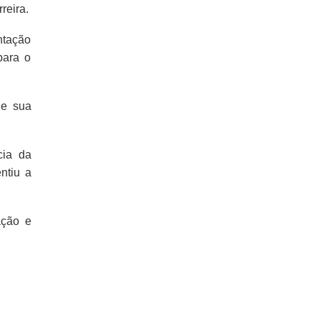
reira.
ntação
para o
de sua
cia da
ntiu a
ação e