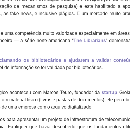
zação de mecanismos de pesquisa) e está habilitado a apo
as, as fake news, e inclusive plágios. É um mercado muito pro
t é uma competência muito valorizada especialmente em área
anceiro — a série norte-americana “
The Librarians
” demonstr
lamando os bibliotecários a ajudarem a validar conte
l de informação se for validada por bibliotecários.
gico aconteceu com Marcos Teuro, fundador da
startup
Grokm
com material físico (livros e pastas de documentos), ele perce
o de uma empresa com o arquivo digitalizado.
culos para apresentar um projeto de infraestrutura de telecomun
ia. Expliquei que havia descoberto que os fundamentos util