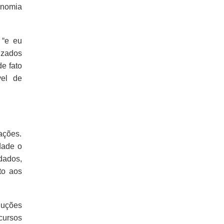
onomia
 “e eu
izados
e fato
vel de
ações.
dade o
dados,
to aos
luções
cursos