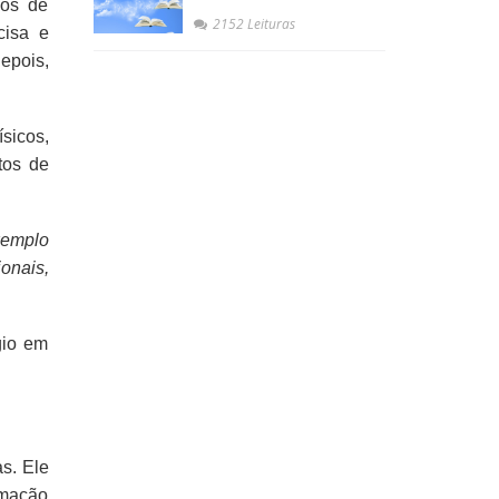
ios de
2152 Leituras
cisa e
epois,
sicos,
tos de
xemplo
ionais,
gio em
as. Ele
rmação