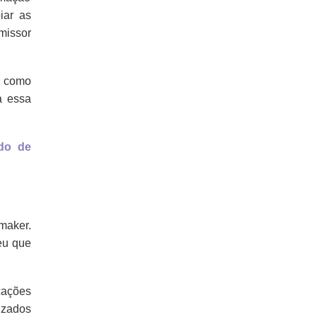
iar as
missor
s como
a essa
údo de
aker.
beu que
icações
izados