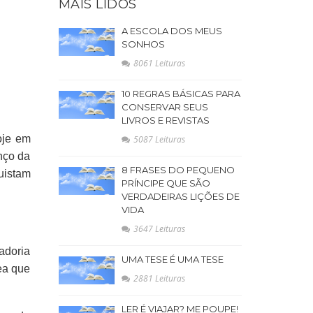
MAIS LIDOS
A ESCOLA DOS MEUS
SONHOS
8061 Leituras
10 REGRAS BÁSICAS PARA
CONSERVAR SEUS
LIVROS E REVISTAS
oje em
5087 Leituras
nço da
8 FRASES DO PEQUENO
uistam
PRÍNCIPE QUE SÃO
VERDADEIRAS LIÇÕES DE
VIDA
3647 Leituras
adoria
UMA TESE É UMA TESE
ea que
2881 Leituras
LER É VIAJAR? ME POUPE!