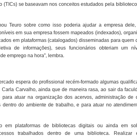
 (TICs) se baseavam nos conceitos estudados pela bibliotec
onou Teuro sobre como isso poderia ajudar a empresa dele,
sponíveis em sua empresa fossem mapeados (indexados), organ
lizados em plataformas (catalogados) disseminadas para quem d
letiva de informações), seus funcionários obteriam um ní
 de emprego na hora”, lembra.
ercado espera do profissional recém-formado algumas qualific
 Carla Carvalho, ainda que de maneira rasa, ao sair da facul
de para atuar na organização dos acervos, administração de 
dentro do ambiente de trabalho, e para atuar no atendimen
o em plataformas de bibliotecas digitais ou ainda em so
cessos trabalhados dentro de uma biblioteca. Realizar 