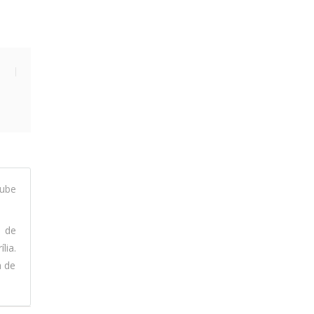
ube
l de
lia.
a de