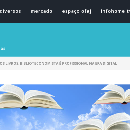
diversos
mercado
espaço ofaj
infohome t
ios
OS LIVROS, BIBLIOTECONOMISTA É PROFISSIONAL NA ERA DIGITAL