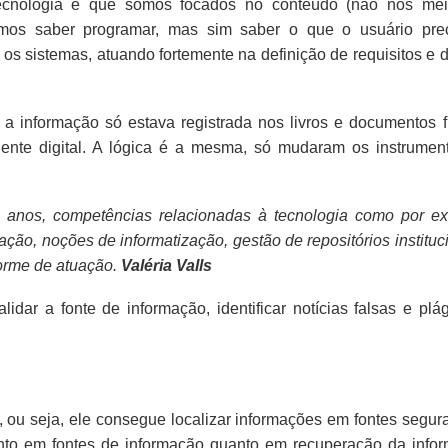
 tecnologia é que somos focados no conteúdo (não nos me
amos saber programar, mas sim saber o que o usuário pre
s sistemas, atuando fortemente na definição de requisitos e d
a informação só estava registrada nos livros e documentos fí
iente digital. A lógica é a mesma, só mudaram os instrumen
os anos, competências relacionadas à tecnologia como por e
ção, noções de informatização, gestão de repositórios instituc
orme de atuação.
Valéria Valls
idar a fonte de informação, identificar notícias falsas e plá
t, ou seja, ele consegue localizar informações em fontes segur
nto em fontes de informação quanto em recuperação da info