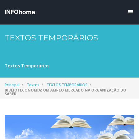
TEXTOS TEMPORÁRIOS
Textos Temporários
Principal
Textos
TEXTOS TEMPORÁRIOS
BIBLIOTECONOMIA: UM AMPLO MERCADO NA ORGANIZAÇÃO DO
SABER