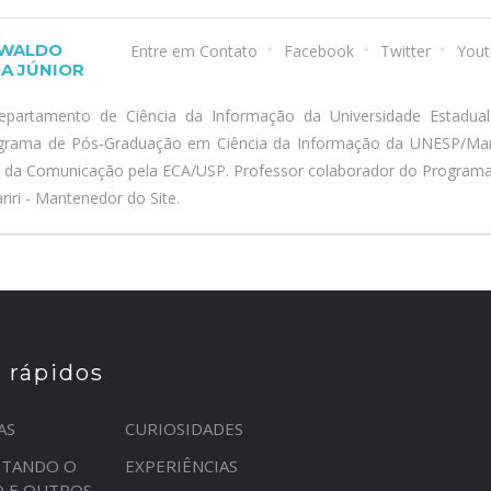
SWALDO
Entre em Contato
Facebook
Twitter
Yout
A JÚNIOR
epartamento de Ciência da Informação da Universidade Estadua
ograma de Pós-Graduação em Ciência da Informação da UNESP/Marí
a da Comunicação pela ECA/USP. Professor colaborador do Program
iri - Mantenedor do Site.
s rápidos
AS
CURIOSIDADES
STANDO O
EXPERIÊNCIAS
O E OUTROS