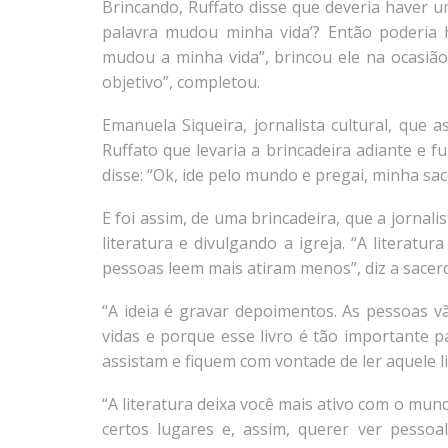
Brincando, Ruffato disse que deveria haver um
palavra mudou minha vida’? Então poderia 
mudou a minha vida”, brincou ele na ocasiã
objetivo”, completou.
Emanuela Siqueira, jornalista cultural, que a
Ruffato que levaria a brincadeira adiante e f
disse: “Ok, ide pelo mundo e pregai, minha sac
E foi assim, de uma brincadeira, que a jornali
literatura e divulgando a igreja. “A literatu
pessoas leem mais atiram menos”, diz a sacer
“A ideia é gravar depoimentos. As pessoas 
vidas e porque esse livro é tão importante
assistam e fiquem com vontade de ler aquele li
“A literatura deixa você mais ativo com o mun
certos lugares e, assim, querer ver pesso