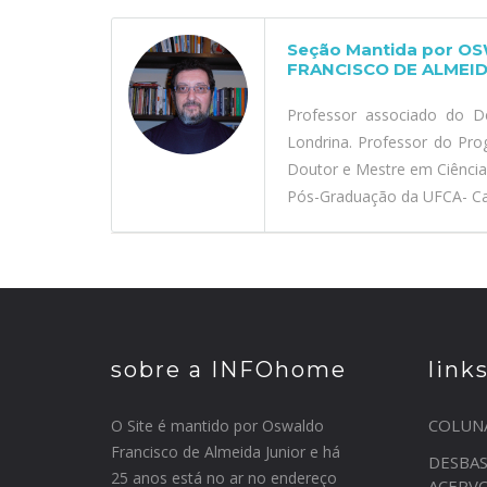
Seção Mantida por O
FRANCISCO DE ALMEID
Professor associado do D
Londrina. Professor do Pr
Doutor e Mestre em Ciênci
Pós-Graduação da UFCA- Car
sobre a INFOhome
link
COLUN
O Site é mantido por Oswaldo
Francisco de Almeida Junior e há
DESBA
25 anos está no ar no endereço
ACERV