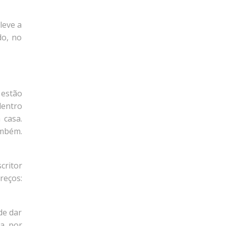
leve a
do, no
 estão
dentro
 casa.
ambém.
critor
reços:
de dar
ça por