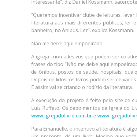
interessante”, diz Daniel Kossmann, sacerdote 
“Queremos incentivar clube de leituras, levar
literatura aos mais diferentes públicos, ler 
banheiro, no ônibus. Ler”, explica Kossmann.
Não me deixe aqui empoeirado
A igreja criou adesivos que podem ser colado
frases do tipo “Não me deixe aqui empoeirado
de ônibus, postos de saúde, hospitais, qual
Depois de lidos, os livros podem ser deixad
E assim vai se criando o rodízio da literatura.
A execução do projeto é feito pelo site de c
Luiz Ruffato. Os depoimentos da Igreja do 
www.igrejadolivro.com.br
e
www.igrejadoliv
Para Emanuelle, o incentivo a literatura é al
um presente, dê um livro. Mesmo que você