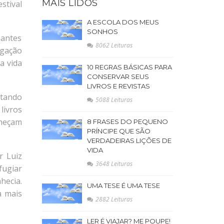
MAIS LIDOS
stival
A ESCOLA DOS MEUS
SONHOS
mantes
8062 Leituras
igação
a vida
10 REGRAS BÁSICAS PARA
CONSERVAR SEUS
LIVROS E REVISTAS
ntando
5088 Leituras
livros
nheçam
8 FRASES DO PEQUENO
PRÍNCIPE QUE SÃO
VERDADEIRAS LIÇÕES DE
VIDA
r Luiz
3648 Leituras
fugiar
hecia.
UMA TESE É UMA TESE
a mais
2882 Leituras
LER É VIAJAR? ME POUPE!