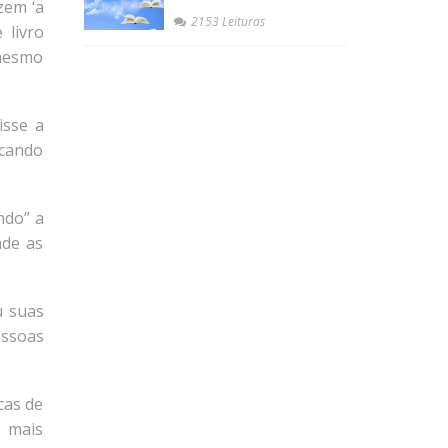
zem ‘a
2153 Leituras
 livro
 mesmo
isse a
ncando
ndo” a
nde as
u suas
essoas
cas de
m mais