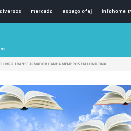
diversos
mercado
espaço ofaj
infohome t
ios
DO LIVRO TRANSFORMADOR GANHA MEMBROS EM LONDRINA