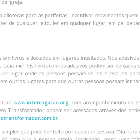
da igreja.
 bibliotecas para as periferias, incentivar movimentos quem 
e ler de qualquer jeito, ler em qualquer lugar, em pe, deita
s em livros e deixados em lugares inusitados. Nos adesivos
, Leia-me”. Os livros com os adesivos podem ser deixados 
quer lugar onde as pessoas possam vê-los e leva-los para
os em outros lugares para que outras pessoas possam ler t
ultura
www.interrogacao.org
, com acompanhamento do es
Livro Transformador podem ser acessados através dos ende
rotransformador.com.br
.
go simples que pode ser feito por qualquer pessoa. “Na hora 
 dê algo que a pessoa esteja precisando, como uma cal