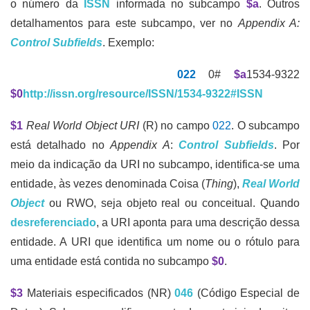
o número da
ISSN
informada no subcampo
$a
. Outros
detalhamentos para este subcampo, ver no
Appendix A:
Control Subfields
. Exemplo:
022
0#
$a
1534-9322
$0
http://issn.org/resource/ISSN/1534-9322#ISSN
$1
Real World Object URI
(R) no campo
022
. O subcampo
está detalhado no
Appendix A
:
Control Subfields
. Por
meio da indicação da URI no subcampo, identifica-se uma
entidade, às vezes denominada Coisa (
Thing
),
Real World
Object
ou RWO, seja objeto real ou conceitual. Quando
desreferenciado
, a URI aponta para uma descrição dessa
entidade. A URI que identifica um nome ou o rótulo para
uma entidade está contida no subcampo
$0
.
$3
Materiais especificados (NR)
046
(Código Especial de