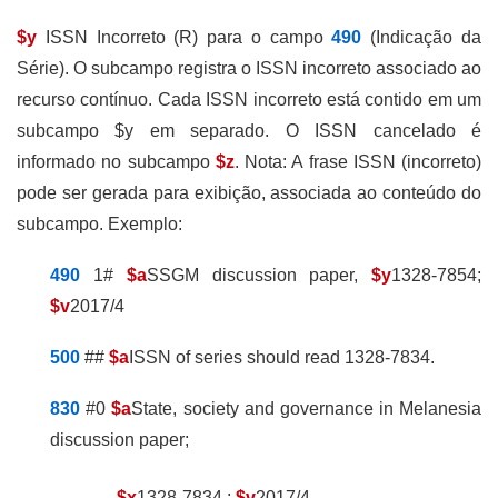
$y
ISSN Incorreto (R) para o campo
490
(Indicação da
Série). O subcampo registra o ISSN incorreto associado ao
recurso contínuo. Cada ISSN incorreto está contido em um
subcampo $y em separado. O ISSN cancelado é
informado no subcampo
$z
. Nota: A frase ISSN (incorreto)
pode ser gerada para exibição, associada ao conteúdo do
subcampo.
Exemplo:
490
1#
$a
SSGM discussion paper,
$y
1328-7854;
$v
2017/4
500
##
$a
ISSN of series should read 1328-7834.
830
#0
$a
State, society and governance in Melanesia
discussion paper;
$x
1328-7834 ;
$v
2017/4