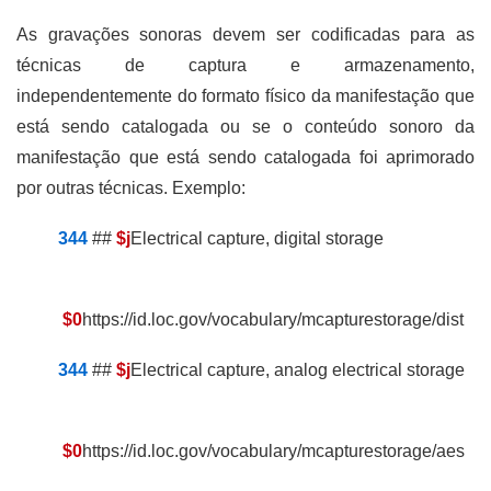
As gravações sonoras devem ser codificadas para as
técnicas de captura e armazenamento,
independentemente do formato físico da manifestação que
está sendo catalogada ou se o conteúdo sonoro da
manifestação que está sendo catalogada foi aprimorado
por outras técnicas. Exemplo:
344
##
$j
Electrical capture, digital storage
$0
https://id.loc.gov/vocabulary/mcapturestorage/dist
344
##
$j
Electrical capture, analog electrical storage
$0
https://id.loc.gov/vocabulary/mcapturestorage/aes