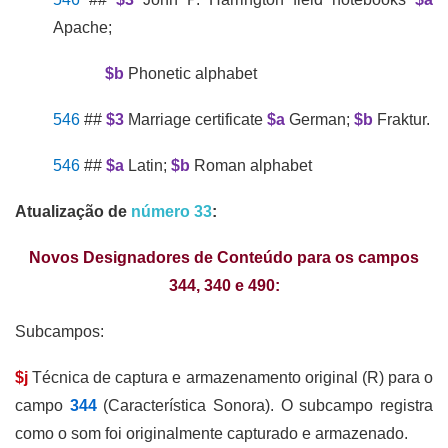
Apache;
$b
Phonetic alphabet
546
##
$3
Marriage certificate
$a
German;
$b
Fraktur.
546
##
$a
Latin;
$b
Roman alphabet
Atualização de
número 33
:
Novos Designadores de Conteúdo para os campos
344, 340 e 490:
Subcampos:
$j
Técnica de captura e armazenamento original (R) para o
campo
344
(Característica Sonora). O subcampo registra
como o som foi originalmente capturado e armazenado.