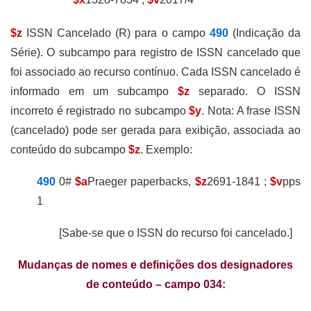
$z
ISSN Cancelado (R) para o campo
490
(Indicação da
Série). O subcampo para registro de ISSN cancelado que
foi associado ao recurso contínuo. Cada ISSN cancelado é
informado em um subcampo
$z
separado. O ISSN
incorreto é registrado no subcampo
$y
. Nota: A frase ISSN
(cancelado) pode ser gerada para exibição, associada ao
conteúdo do subcampo
$z
. Exemplo:
490
0#
$a
Praeger paperbacks,
$z
2691-1841 ;
$v
pps
1
[Sabe-se que o ISSN do recurso foi cancelado.]
Mudanças de nomes e definições dos designadores
de conteúdo – campo 034: