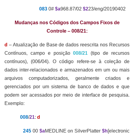
083
0#
$a
968.87/02
$2
23/eng/20190402
Mudanças nos Códigos dos Campos Fixos de
Controle – 008/21:
d
– Atualização de Base de dados reescrita nos Recursos
Contínuos, campo e posição
008/21
(tipo de recursos
contínuos), (006/04). O código refere-se à coleção de
dados inter-relacionados e armazenados em um ou mais
arquivos computadorizados, geralmente criados e
gerenciados por um sistema de banco de dados e que
podem ser acessados por meio de interface de pesquisa.
Exemplo:
008
/
21
:
d
245
00
$a
MEDLINE on SilverPlatter
$h
[electronic