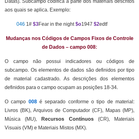
Datas). Subcampo codifica a parte dos materiais descritos
aos quais se aplica. Exemplo:
046
1#
$3
Fear in the night
$o
1947
$2
edtf
Mudanças nos Códigos de Campos Fixos de Controle
de Dados – campo
008
:
O campo não possui indicadores ou códigos de
subcampo. Os elementos de dados são definidos por tipo
de material cadastrado. As descrições dos elementos
definidos para o campo ocupam as posições 18-34.
O campo
008
é separado conforme o tipo de material:
Livros (BK), Arquivos de Computador (CF), Mapas (MP),
Música (MU),
Recursos Contínuos
(CR), Materiais
Visuais (VM) e Materiais Mistos (MX).