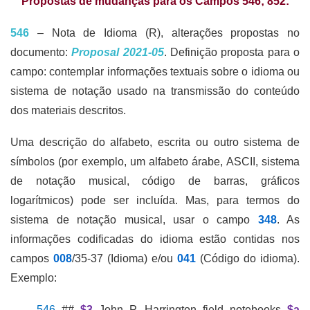
Propostas de mudanças para os Campos 546; 852:
546
– Nota de Idioma (R), alterações propostas no
documento:
Proposal 2021-05
. Definição proposta para o
campo: contemplar informações textuais sobre o idioma ou
sistema de notação usado na transmissão do conteúdo
dos materiais descritos.
Uma descrição do alfabeto, escrita ou outro sistema de
símbolos (por exemplo, um alfabeto árabe, ASCII, sistema
de notação musical, código de barras, gráficos
logarítmicos) pode ser incluída. Mas, para termos do
sistema de notação musical, usar o campo
348
. As
informações codificadas do idioma estão contidas nos
campos
008
/35-37 (Idioma) e/ou
041
(Código do idioma).
Exemplo:
546
##
$3
John P. Harrington field notebooks
$a