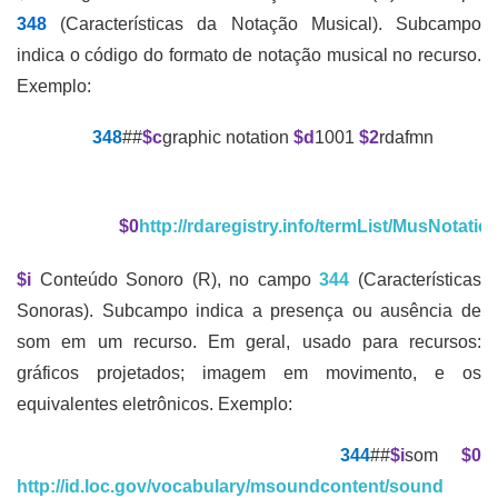
348
(Características da Notação Musical). Subcampo
indica o código do formato de notação musical no recurso.
Exemplo:
348
##
$c
graphic notation
$d
1001
$2
rdafmn
$0
http://rdaregistry.info/termList/MusNotatio
$i
Conteúdo Sonoro (R), no campo
344
(Características
Sonoras). Subcampo indica a presença ou ausência de
som em um recurso. Em geral, usado para recursos:
gráficos projetados; imagem em movimento, e os
equivalentes eletrônicos. Exemplo:
344
##
$i
som
$0
http://id.loc.gov/vocabulary/msoundcontent/sound