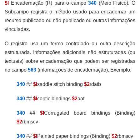
$l
Encadernação (R) para o campo
340
(Meio Físico). O
Subcampo registra o método usado para encadernar um
recurso publicado ou não publicado ou outras informações
vinculadas.
O registro usa um termo controlado ou outra descrição
estruturada. Informações adicionais não estruturadas (ou
textuais) sobre encadernação que podem ser registradas
no campo
563
(informações de encadernação).
Exemplo:
340
##
$l
saddle stitch binding
$2
rdatb
340
##
$l
coptic bindings
$2
aat
340
##
$l
Corrugated board bindings (Binding)
$2
rbmscv
340
##
$l
Painted paper bindings (Binding)
$2
rbmscv