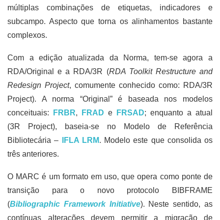
múltiplas combinações de etiquetas, indicadores e
subcampo. Aspecto que torna os alinhamentos bastante
complexos.
Com a edição atualizada da Norma, tem-se agora a
RDA/Original e a RDA/3R (
RDA Toolkit Restructure and
Redesign Project
, comumente conhecido como: RDA/3R
Project). A norma “Original” é baseada nos modelos
conceituais:
FRBR
,
FRAD
e
FRSAD
; enquanto a atual
(3R Project), baseia-se no Modelo de Referência
Bibliotecária –
IFLA LRM
. Modelo este que consolida os
três anteriores.
O MARC é um formato em uso, que opera como ponte de
transição para o novo protocolo BIBFRAME
(
Bibliographic Framework Initiative
). Neste sentido, as
contínuas alterações devem permitir a migração de