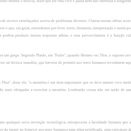
bel morreu é notícia; dizer que ele está vivo e passa bem não interessa a ninguém,
 de receios entrelaçados acerca de problemas diversos. Clarear nossas idéias acerc
o que, em geral, entendemos por livro, texto, literatura, interpretação e assim por
 podem produzir muitas respostas sábias, e essa provavelmente é a função cul
r um grego. Segundo Platão, em "Fedro", quando Hermes -ou Thot, o suposto inv
vou tal técnica inaudita, que haveria de permitir aos seres humanos recordarem aqu
o Thot", disse ele, "a memória é um dom importante que se deve manter vivo med
erão mais obrigadas a exercitar a memória. Lembrarão coisas não em razão de um
mo qualquer nova invenção tecnológica, entorpeceria a faculdade humana que 
oder da mente ao fornecer aos seres humanos uma alma petrificada, uma caricatura d