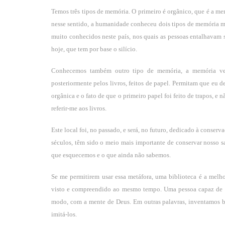
Temos três tipos de memória. O primeiro é orgânico, que é a mem
nesse sentido, a humanidade conheceu dois tipos de memória mine
muito conhecidos neste país, nos quais as pessoas entalhavam
hoje, que tem por base o silício.
Conhecemos também outro tipo de memória, a memória veget
posteriormente pelos livros, feitos de papel. Permitam que eu 
orgânica e o fato de que o primeiro papel foi feito de trapos, e
referir-me aos livros.
Este local foi, no passado, e será, no futuro, dedicado à conser
séculos, têm sido o meio mais importante de conservar nosso s
que esquecemos e o que ainda não sabemos.
Se me permitirem usar essa metáfora, uma biblioteca é a melh
visto e compreendido ao mesmo tempo. Uma pessoa capaz de gu
modo, com a mente de Deus. Em outras palavras, inventamos 
imitá-los.