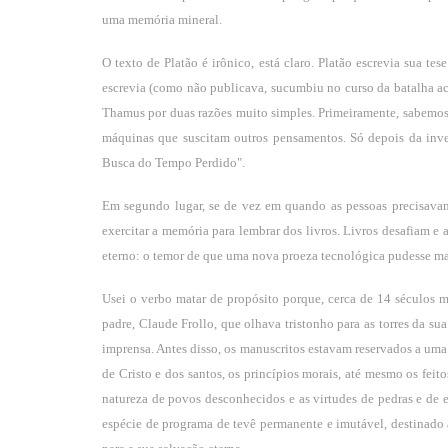
uma memória mineral.
O texto de Platão é irônico, está claro. Platão escrevia sua te
escrevia (como não publicava, sucumbiu no curso da batalha ac
Thamus por duas razões muito simples. Primeiramente, sabemos 
máquinas que suscitam outros pensamentos. Só depois da inve
Busca do Tempo Perdido".
Em segundo lugar, se de vez em quando as pessoas precisavam
exercitar a memória para lembrar dos livros. Livros desafiam 
eterno: o temor de que uma nova proeza tecnológica pudesse mat
Usei o verbo matar de propósito porque, cerca de 14 séculos m
padre, Claude Frollo, que olhava tristonho para as torres da sua
imprensa. Antes disso, os manuscritos estavam reservados a uma el
de Cristo e dos santos, os princípios morais, até mesmo os feito
natureza de povos desconhecidos e as virtudes de pedras e de 
espécie de programa de tevê permanente e imutável, destinado a