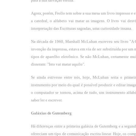
para a sua salvação eterna.
Agora, porém, Frollo tem sobre a sua mesa um livro impresso e ele
a catedral, o alfabeto vai matar as imagens. O livro vai desv
interpretação das Escrituras sagradas, uma curiosidade insana.
Na década de 1960, Marshall McLuhan escreveu seu livro "A Ga
invenção da imprensa, estava em via de ser substituída por um
tipos de aparelho eletrônico. Se não McLuhan, certamente muit
disseram: "Isto vai matar aquilo".
Se ainda estivesse entre nós, hoje, McLuhan seria o prime
instrumento por meio do qual é possível produzir e editar ima
o computador se tornou, acima de tudo, um instrumento alfabét
saber ler e escrever.
Galáxias de Gutemberg
Há diferenças entre a primeira galáxia de Gutemberg e a segund
ofereciam um tipo de comunicação escrita linear. Hoje, os comp