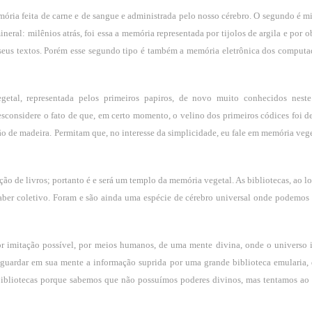
ória feita de carne e de sangue e administrada pelo nosso cérebro. O segundo é min
ral: milênios atrás, foi essa a memória representada por tijolos de argila e por ob
 seus textos. Porém esse segundo tipo é também a memória eletrônica dos computa
al, representada pelos primeiros papiros, de novo muito conhecidos neste
desconsidere o fato de que, em certo momento, o velino dos primeiros códices foi d
 não de madeira. Permitam que, no interesse da simplicidade, eu fale em memória veg
vação de livros; portanto é e será um templo da memória vegetal. As bibliotecas, ao 
aber coletivo. Foram e são ainda uma espécie de cérebro universal onde podemos 
or imitação possível, por meios humanos, de uma mente divina, onde o universo i
ardar em sua mente a informação suprida por uma grande biblioteca emularia, 
bibliotecas porque sabemos que não possuímos poderes divinos, mas tentamos a