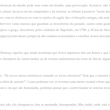
bibliotecas do mundo pode soar como um desafio, uma provocação. Acontece, não r
s, diante da nova era do computador e da internet, se refiram à possível "morte dos
eu com os obeliscos ou com os tijolos de argila das civilizações antigas, não será
sobreviver como museus que guardam as descobertas do passado, assim como gua
gípcio e grego, descoberto pelos soldados de Napoleão, em 1799, a 56 km de Alex
o egípcia] num museu porque já não estamos acostumados a entalhar nossos docum
 Pertenço àqueles que ainda acreditam que livros impressos têm um futuro e que 
o derradeiro de outros medos ou de terrores milenaristas em torno do fim de algum
: "Os novos meios eletrônicos tornarão os livros obsoletos? Será que a internet t
pria idéia de autoria?". Como podemos ver, se tivermos uma mente normal e bem equi
ensivo em que são formuladas, podemos pensar que o entrevistador se sentiria reco
.
utoria não vão desaparecer, elas se mostrarão desesperadas. Mas então, onde está o