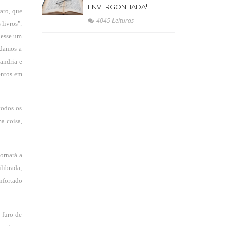
ENVERGONHADA*
aro, que
4045 Leituras
 livros".
 esse um
rdamos a
andria e
entos em
todos os
a coisa,
ornará a
librada,
nfortado
 furo de