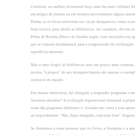
Construir, ou melhor, reconstruir hoje uma das mais célebres 
em artigos de jornais ou em ensaios universitários alguns autore
Porém, se os livros estiverem em via de desaparecer, como ocorr
bom motivo para abolir as bibliotecas. Ao contrário, devem 
Pedra de Rosetta [bloco de basalto negro, com inscrições em e
que se tornaria fundamental para a compreensão da civilizaçã
superfícies minerais.
Mas o meu elogio às bibliotecas será um pouco mais otimista.
receios "à propos" de seu desaparecimento são apenas o exempl
inclusive do mundo.
Em muitas entrevistas, fui obrigado a responder perguntas como
literatura obsoleta? A civilização hipertextual eliminará a pró
essas são perguntas diferentes e, levando em conta o tom apre
ao respondermos: "Não, fique tranquilo, está tudo bem". Engano
Se dissermos a essas pessoas que os livros, a literatura e a a