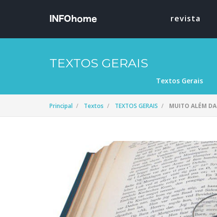
revista
TEXTOS GERAIS
Textos Gerais
Principal
Textos
TEXTOS GERAIS
MUITO ALÉM DA