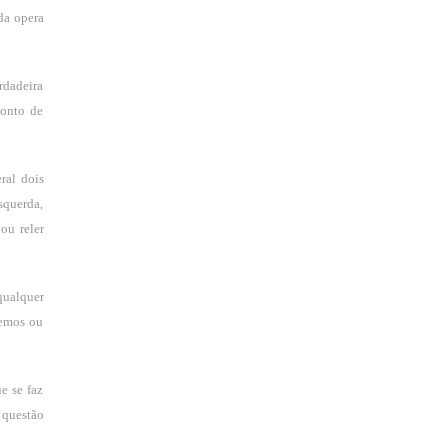
da opera
rdadeira
ponto de
ral dois
esquerda,
ou reler
qualquer
demos ou
e se faz
 questão