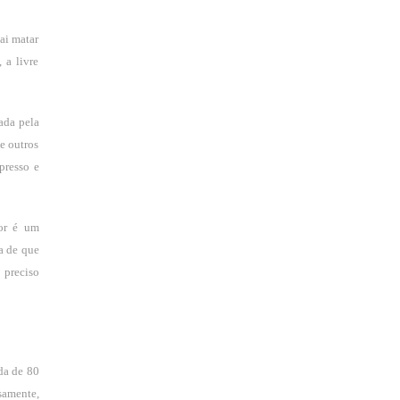
vai matar
 a livre
ada pela
e outros
presso e
dor é um
a de que
 preciso
da de 80
samente,