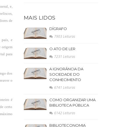
eral, e,
eliscos,
MAIS LIDOS
dores de
DÍGRAFO
7903 Leituras
 país, e
e origem
O ATO DE LER
etal para
7231 Leituras
A IGNORÂNCIA DA
longo dos
SOCIEDADE DO
CONHECIMENTO
reaver o
6741 Leituras
nteiro é
COMO ORGANIZAR UMA
BIBLIOTECA PÚBLICA
de certo
6142 Leituras
o máximo
BIBLIOTECONOMIA