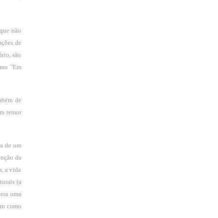
 que não
ações de
rio, são
como "Em
ambém de
um temor
ia de um
venção da
a, a vida
turais (a
 era uma
sim como