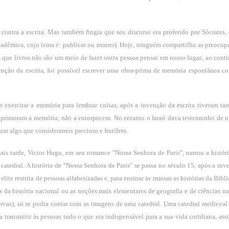
se contra a escrita. Mas também fingia que seu discurso era proferido por Sócrates,
adêmica, cujo lema é: publicar ou morrer). Hoje, ninguém compartilha as preocup
que livros não são um meio de fazer outra pessoa pensar em nosso lugar; ao contrá
nção da escrita, foi possível escrever uma obra-prima de memória espontânea 
 exercitar a memória para lembrar coisas, após a invenção da escrita tiveram t
e aprimoram a memória; não a entorpecem. No entanto o faraó dava testemunho de 
ar algo que consideramos precioso e frutífero.
ais tarde, Victor Hugo, em seu romance "Nossa Senhora de Paris", narrou a histór
 catedral. A história de "Nossa Senhora de Paris" se passa no século 15, após a in
ite restrita de pessoas alfabetizadas e, para ensinar às massas as histórias da Bíbli
s da história nacional ou as noções mais elementares de geografia e de ciências na
ervas), só se podia contar com as imagens de uma catedral. Uma catedral medieval
 transmitir às pessoas tudo o que era indispensável para a sua vida cotidiana, as