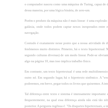
o computador nasceu como uma máquina de Turing, capaz de dar
dessa maneira, por uma lógica binária, de zero-um.
Porém o produto da máquina não é mais linear: é uma explosão 
galáxia, onde todos podem captar nexos inesperados entre 
navegação.
Contudo é exatamente nesse ponto que a nossa atividade de des
fenômenos muito distintos. Primeiro, há o texto hipertextual. Nu
segundo culturas diversas) de um modo linear. Pode-se obviamen
algo na página 10, mas isso implica trabalho físico.
Em contraste, um texto hipertextual é uma rede multidimensi
outro nó. Em segundo lugar, há o hipertexto sistêmico. A "
poderemos, em breve, pegar todos os livros que quisermos. A inte
Tal diferença entre texto e sistema é imensamente importante 
frequentemente, na qual essa diferença ainda não está tão ní
posterior. A pergunta ingênua é: "Os disquetes hipertextuais, a i