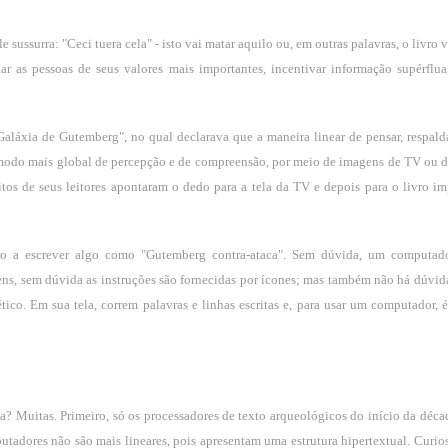
 sussurra: "Ceci tuera cela" - isto vai matar aquilo ou, em outras palavras, o livro 
iar as pessoas de seus valores mais importantes, incentivar informação supérflua,
láxia de Gutemberg", no qual declarava que a maneira linear de pensar, respald
 modo mais global de percepção e de compreensão, por meio de imagens de TV ou d
os de seus leitores apontaram o dedo para a tela da TV e depois para o livro im
iro a escrever algo como "Gutemberg contra-ataca". Sem dúvida, um computa
gens, sem dúvida as instruções são fornecidas por ícones; mas também não há dúvid
ico. Em sua tela, correm palavras e linhas escritas e, para usar um computador, é
a? Muitas. Primeiro, só os processadores de texto arqueológicos do início da déca
utadores não são mais lineares, pois apresentam uma estrutura hipertextual. Curio