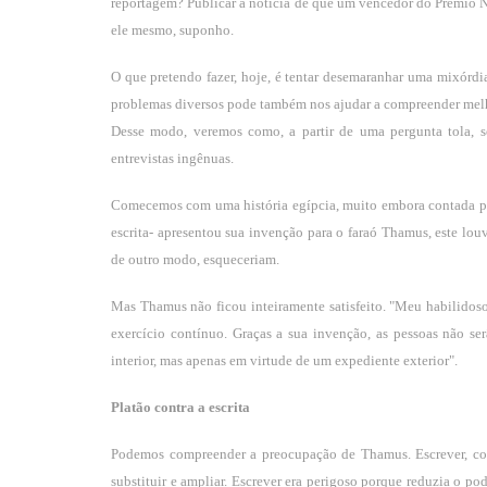
reportagem? Publicar a notícia de que um vencedor do Prêmio No
ele mesmo, suponho.
O que pretendo fazer, hoje, é tentar desemaranhar uma mixórdia
problemas diversos pode também nos ajudar a compreender melhor 
Desse modo, veremos como, a partir de uma pergunta tola, se
entrevistas ingênuas.
Comecemos com uma história egípcia, muito embora contada po
escrita- apresentou sua invenção para o faraó Thamus, este lou
de outro modo, esqueceriam.
Mas Thamus não ficou inteiramente satisfeito. "Meu habilidos
exercício contínuo. Graças a sua invenção, as pessoas não s
interior, mas apenas em virtude de um expediente exterior".
Platão contra a escrita
Podemos compreender a preocupação de Thamus. Escrever, co
substituir e ampliar. Escrever era perigoso porque reduzia o p