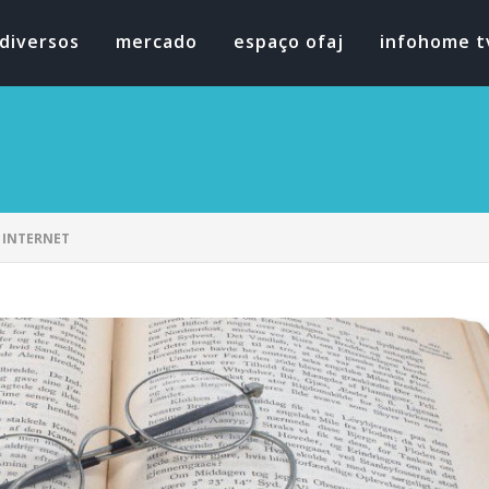
diversos
mercado
espaço ofaj
infohome t
 INTERNET