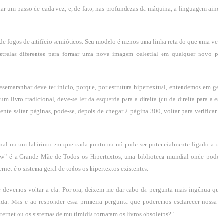
 um passo de cada vez, e, de fato, nas profundezas da máquina, a linguagem ain
de fogos de artifício semióticos. Seu modelo é menos uma linha reta do que uma ve
estrelas diferentes para formar uma nova imagem celestial em qualquer novo 
emaranhar deve ter início, porque, por estrutura hipertextual, entendemos em ge
m livro tradicional, deve-se ler da esquerda para a direita (ou da direita para a 
te saltar páginas, pode-se, depois de chegar à página 300, voltar para verificar 
onal ou um labirinto em que cada ponto ou nó pode ser potencialmente ligado a 
www" é a Grande Mãe de Todos os Hipertextos, uma biblioteca mundial onde po
rnet é o sistema geral de todos os hipertextos existentes.
e devemos voltar a ela. Por ora, deixem-me dar cabo da pergunta mais ingênua qu
tida. Mas é ao responder essa primeira pergunta que poderemos esclarecer nossa
nternet ou os sistemas de multimídia tornaram os livros obsoletos?".