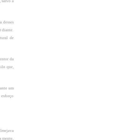
 salvo a
a desses
 diante.
tural de
entor da
ilo que,
iante um
 esforço
almejava
a mente,