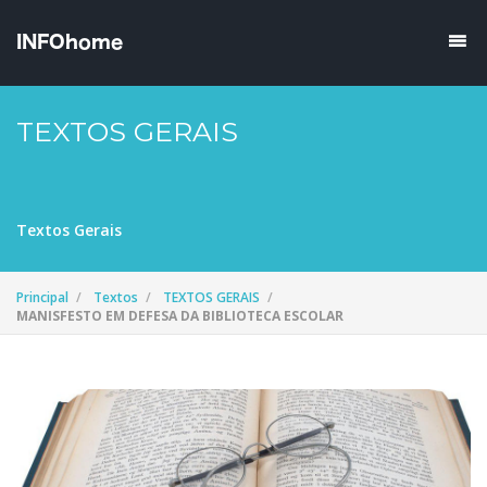
TEXTOS GERAIS
Textos Gerais
Principal
Textos
TEXTOS GERAIS
MANISFESTO EM DEFESA DA BIBLIOTECA ESCOLAR