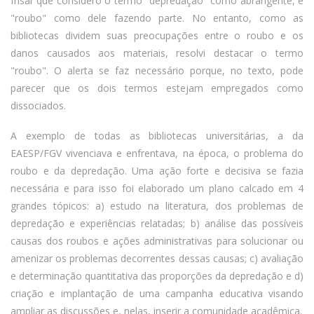
frisar que considero o termo "depredação" como abrangente, e
"roubo" como dele fazendo parte. No entanto, como as
bibliotecas dividem suas preocupações entre o roubo e os
danos causados aos materiais, resolvi destacar o termo
"roubo". O alerta se faz necessário porque, no texto, pode
parecer que os dois termos estejam empregados como
dissociados.
A exemplo de todas as bibliotecas universitárias, a da
EAESP/FGV vivenciava e enfrentava, na época, o problema do
roubo e da depredação. Uma ação forte e decisiva se fazia
necessária e para isso foi elaborado um plano calcado em 4
grandes tópicos: a) estudo na literatura, dos problemas de
depredação e experiências relatadas; b) análise das possíveis
causas dos roubos e ações administrativas para solucionar ou
amenizar os problemas decorrentes dessas causas; c) avaliação
e determinação quantitativa das proporções da depredação e d)
criação e implantação de uma campanha educativa visando
ampliar as discussões e, nelas, inserir a comunidade acadêmica.