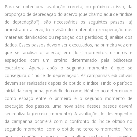
Para se obter uma avaliação correta, ou próxima a isso, da
proporção de depredação do acervo (que chamo aqui de "índice
de depredação"), são necessários os seguintes passos: a)
amostra do acervo; b) revisão do material; c) recuperação dos
materiais danificados ou reposição dos perdidos; d) análise dos
dados. Esses passos devem ser executados, na primeira vez em
que se analisa o acervo, em dois momentos distintos e
espaçados com um critério determinado pela biblioteca
executora. Apenas após o segundo momento é que se
conseguirá o "índice de depredação". As campanhas educativas
devem ser realizadas depois de obtido o índice. Findo o período
inicial da campanha, pré-definido como idêntico ao determinado
como espaço entre o primeiro e o segundo momento de
execução dos passos, uma nova série desses passos deverá
ser realizada (terceiro momento). A avaliação do desempenho
da campanha ocorrerá com o confronto do índice obtido no
segundo momento, com o obtido no terceiro momento. Para
que a seqüência possa ser melhor esclarecida, convém