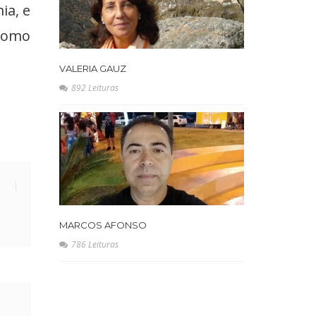
ia, e
 como
VALERIA GAUZ
892 Leituras
MARCOS AFONSO
786 Leituras