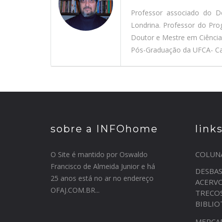
Professor associado do D
Londrina. Professor do Pr
Doutor e Mestre em Ciênci
Pós-Graduação da UFCA- Car
sobre a INFOhome
link
COLUN
O Site é mantido por Oswaldo
Francisco de Almeida Junior e há
DESBA
25 anos está no ar no endereço
ACERV
OFAJ.COM.BR...
TRECO
BIBLI
MERCA