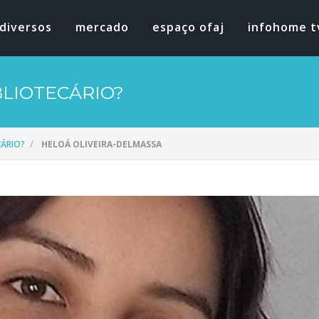
diversos
mercado
espaço ofaj
infohome t
BLIOTECÁRIO?
CÁRIO?
HELOÁ OLIVEIRA-DELMASSA