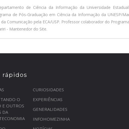
epartamento de Ciência da Informação da Universidade Estadua
ograma de Pós-Graduação em Ciência da Informação da UNESP/Marí
a da Comunicação pela ECA/USP. Professor colaborador do Program
iri - Mantenedor do Site.
s rápidos
AS
CURIOSIDADES
STANDO O
EXPERIÊNCIAS
O E OUTROS
GENERALIDADES
S DA
OTECONOMIA
INFOHOMEZINHA
DO
NOTÍCIAS