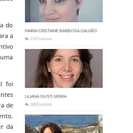
ra do
MARIA CRISTIANE BARBOSA GALVÃO
ara a
3185 Leituras
ntivo
m uma
l foi
entes
LILIANA GIUSTI SERRA
ra de
2898 Leituras
ento.
er da