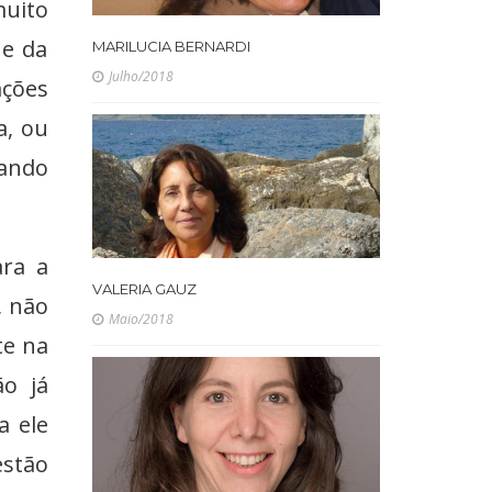
muito
 e da
MARILUCIA BERNARDI
Julho/2018
ações
a, ou
ando
ara a
VALERIA GAUZ
, não
Maio/2018
te na
o já
a ele
stão