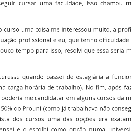
seguir cursar uma faculdade, isso chamou 
 curso uma coisa me interessou muito, a prof
uação profissional e eu, que tenho dificuldade
pouco tempo para isso, resolvi que essa seria 
resse quando passei de estagiária a funcio
 carga horária de trabalho). No fim, após fa
poderia me candidatar em alguns cursos da 
 50% do Prouni (como já trabalhava não conseg
lista dos cursos uma das opções era exatam
ensei e o escolhi como opção numa univers