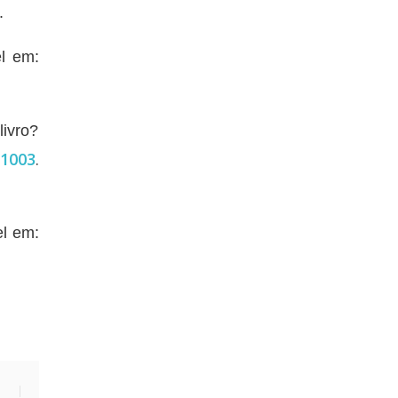
.
el em:
livro?
=1003
.
el em: