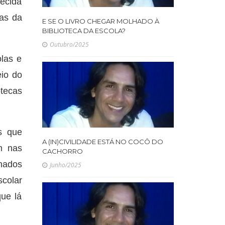
hecida
as da
E SE O LIVRO CHEGAR MOLHADO À
BIBLIOTECA DA ESCOLA?
Outubro/2025
olas e
eio do
otecas
s que
A (IN)CIVILIDADE ESTÁ NO COCÔ DO
m nas
CACHORRO
nados
Junho/2025
colar
que lá