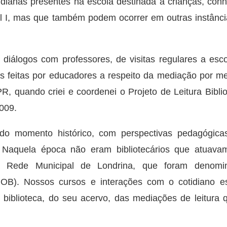
idianas presentes na escola destinada a crianças, con
l I, mas que também podem ocorrer em outras instânci
diálogos com professores, de visitas regulares a esc
es feitas por educadores a respeito da mediação por m
R, quando criei e coordenei o Projeto de Leitura Bibli
009.
do momento histórico, com perspectivas pedagógica
 Naquela época não eram bibliotecários que atuava
ia Rede Municipal de Londrina, que foram denomi
ROB). Nossos cursos e interações com o cotidiano es
iblioteca, do seu acervo, das mediações de leitura 