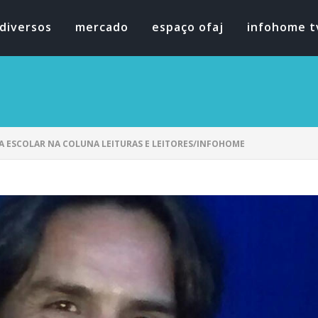
diversos
mercado
espaço ofaj
infohome t
A ESCOLAR NA COLUNA LEITURAS E LEITORES/INFOHOME