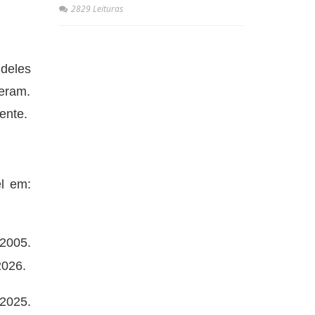
2829 Leituras
 deles
veram.
sente.
el em:
.2005.
2026.
.2025.