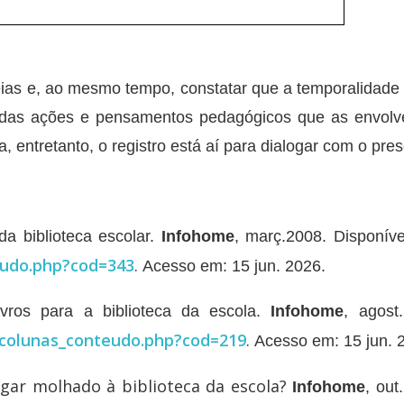
deias e, ao mesmo tempo, constatar que a temporalidade
ial das ações e pensamentos pedagógicos que as envol
a, entretanto, o registro está aí para dialogar com o pre
a biblioteca escolar.
Infohome
, març.2008. Disponív
eudo.php?cod=343
.
Acesso em: 15 jun. 2026.
vros para a biblioteca da escola.
Infohome
, agost
/colunas_conteudo.php?cod=219
.
Acesso em: 15 jun. 
egar molhado à biblioteca da escola?
Infohome
, out