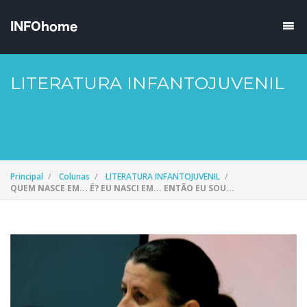
LITERATURA INFANTOJUVENIL
Principal
Colunas
LITERATURA INFANTOJUVENIL
QUEM NASCE EM... É? EU NASCI EM... ENTÃO EU SOU...