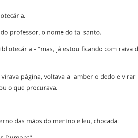
otecária.
 do professor, o nome do tal santo.
liotecária - "mas, já estou ficando com raiva 
virava página, voltava a lamber o dedo e virar
ou o que procurava.
derno das mãos do menino e leu, chocada:
tos Dumont".