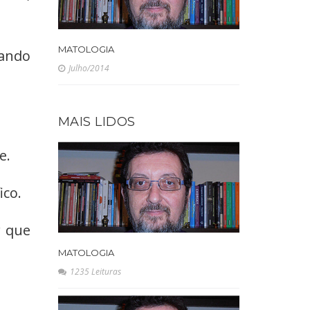
MATOLOGIA
nando
Julho/2014
MAIS LIDOS
e.
ico.
r que
MATOLOGIA
1235 Leituras