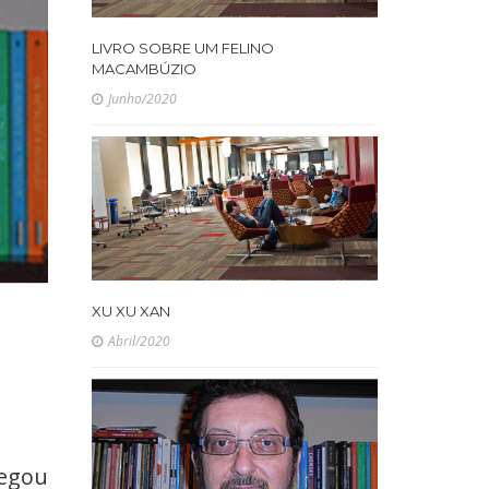
LIVRO SOBRE UM FELINO
MACAMBÚZIO
Junho/2020
XU XU XAN
Abril/2020
egou