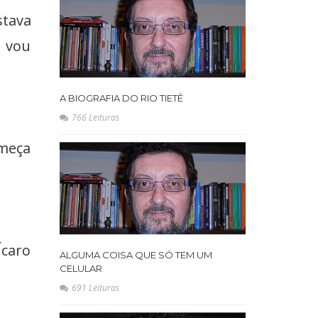
stava
o vou
A BIOGRAFIA DO RIO TIETÊ
766 Leituras
omeça
Ícaro
ALGUMA COISA QUE SÓ TEM UM
CELULAR
691 Leituras