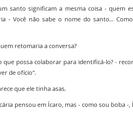
 um santo significam a mesma coisa - quem e
cária - Você não sabe o nome do santo... Com
 Quem retomaria a conversa?
 que possa colaborar para identificá-lo? - rec
er de ofício".
arece que ele tinha asas.
cária pensou em Ícaro, mas - como sou boba -, 