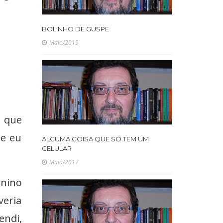
BOLINHO DE GUSPE
Maio/2019
 que
ue eu
ALGUMA COISA QUE SÓ TEM UM
CELULAR
Maio/2017
enino
veria
endi,