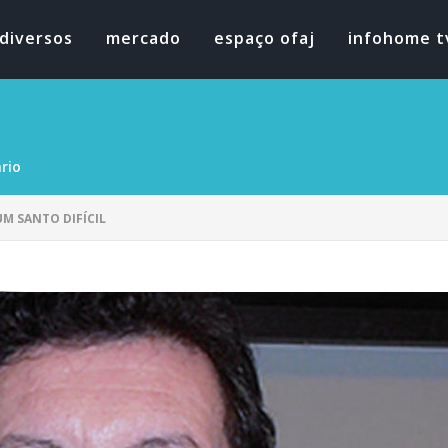
diversos
mercado
espaço ofaj
infohome t
rio
UM SANTO DIFÍCIL